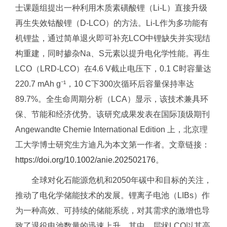
士课题组提出一种利用木质素磺酸锂（Li-L）直接升级
再生失效钴酸锂（D-LCO）的方法。Li-L作为多功能有
机锂盐，通过简单退火即可补充LCO中锂缺失并实现结
构重建，同时掺杂Na、S元素以提升电化学性能。再生
LCO（LRD-LCO）在4.6 V截止电压下，0.1 C时容量达
220.7 mAh g⁻¹，10 C下300次循环后容量保持率达
89.7%。全生命周期分析（LCA）显示，该技术兼具环
保、节能和经济优势。该研究成果发表在国际顶级期刊
Angewandte Chemie International Edition 上，北京理
工大学博士研究生方迪凡为本文第一作者。文章链接：
https://doi.org/10.1002/anie.202502176
。
全球对化石能源危机和2050年碳中和目标的关注，
推动了电化学储能技术的发展。锂离子电池（LIBs）作
为一种高效、可持续的储能系统，对其需求的激增也导
致了退役电池数量的迅速上升。其中，层状LCO以其高