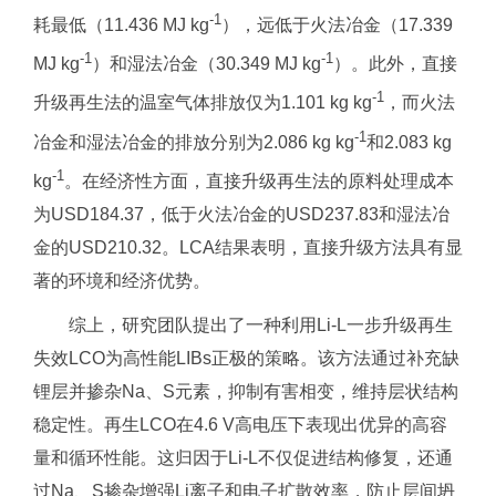
-1
耗最低（11.436 MJ kg
），远低于火法冶金（17.339
-1
-1
MJ kg
）和湿法冶金（30.349 MJ kg
）。此外，直接
-1
升级再生法的温室气体排放仅为1.101 kg kg
，而火法
-1
冶金和湿法冶金的排放分别为2.086 kg kg
和2.083 kg
-1
kg
。在经济性方面，直接升级再生法的原料处理成本
为USD184.37，低于火法冶金的USD237.83和湿法冶
金的USD210.32。LCA结果表明，直接升级方法具有显
著的环境和经济优势。
综上，研究团队提出了一种利用Li-L一步升级再生
失效LCO为高性能LIBs正极的策略。该方法通过补充缺
锂层并掺杂Na、S元素，抑制有害相变，维持层状结构
稳定性。再生LCO在4.6 V高电压下表现出优异的高容
量和循环性能。这归因于Li-L不仅促进结构修复，还通
过Na、S掺杂增强Li离子和电子扩散效率，防止层间坍