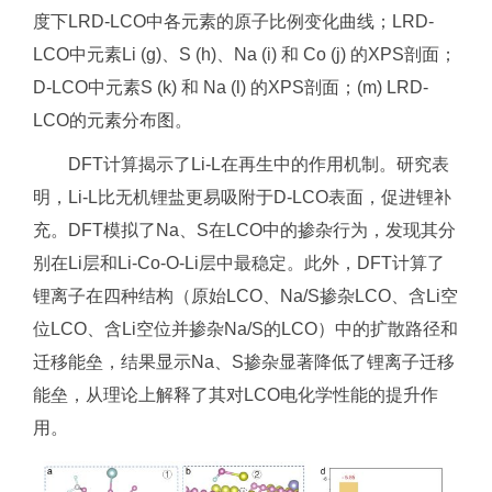
度下LRD-LCO中各元素的原子比例变化曲线；LRD-
LCO中元素Li (g)、S (h)、Na (i) 和 Co (j) 的XPS剖面；
D-LCO中元素S (k) 和 Na (l) 的XPS剖面；(m) LRD-
LCO的元素分布图。
DFT计算揭示了Li-L在再生中的作用机制。研究表
明，Li-L比无机锂盐更易吸附于D-LCO表面，促进锂补
充。DFT模拟了Na、S在LCO中的掺杂行为，发现其分
别在Li层和Li-Co-O-Li层中最稳定。此外，DFT计算了
锂离子在四种结构（原始LCO、Na/S掺杂LCO、含Li空
位LCO、含Li空位并掺杂Na/S的LCO）中的扩散路径和
迁移能垒，结果显示Na、S掺杂显著降低了锂离子迁移
能垒，从理论上解释了其对LCO电化学性能的提升作
用。