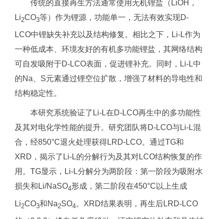
传统的直接再生方法通常使用无机锂盐（LiOH，
Li
CO
等）作为锂源，功能单一，无法有效实现D-
2
3
LCO中锂缺失补充以及结构修复。相比之下，Li-L作为
一种低成本、环境友好的有机多功能锂盐，其网络结构
可自发吸附于D-LCO表面，促进锂补充。同时，Li-L中
的Na、S元素通过锂空位扩散，增强了材料的导电性和
结构稳定性。
本研究系统验证了Li-L在D-LCO再生中的多功能性
及其对电化学性能的提升。研究团队将D-LCO与Li-L混
合，经850°C退火处理获得LRD-LCO。通过TG和
XRD，揭示了Li-L的分解行为及其对LCO结构恢复的作
用。TG显示，Li-L分解分为两阶段：第一阶段为吸附水
损失和Li/NaSO
形成，第二阶段在450°C以上生成
4
Li
CO
和Na
SO
。XRD结果表明，再生后LRD-LCO
2
3
2
4