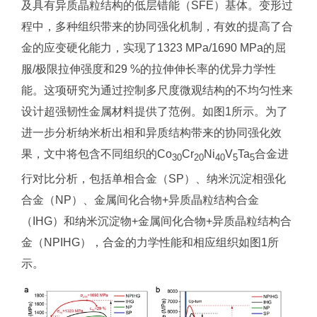
及具有异质晶粒结构的低层错能（SFE）基体。变形过
程中，多种组织带来的协同强化机制，有效的提高了合
金的应变硬化能力，实现了1323 MPa/1690 MPa的屈
服/极限拉伸强度和29 %的拉伸伸长率的优异力学性
能。这项研究为通过控制多尺度微观结构的不均匀性来
设计超强韧性金属材料提供了范例。如图1所示。为了
进一步分析纳米析出相和异质结构带来的协同强化效
果，文中将包含不同组织的Co
Cr
Ni
V
Ta
合金进
30
20
40
5
5
行对比分析，包括单相合金（SP）、纳米沉淀相强化
合金（NP）、金属间化合物+异质晶粒结构合金
（IHG）和纳米沉淀物+金属间化合物+异质晶粒结构合
金（NPIHG），合金的力学性能和相应组织如图1所
示。