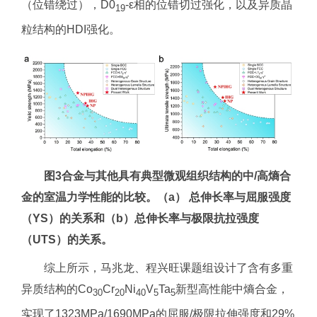
（位错绕过），D0
-ε相的位错切过强化，以及异质晶
19
粒结构的HDI强化。
图3合金与其他具有典型微观组织结构的中/高熵合
金的室温力学性能的比较。（a） 总伸长率与屈服强度
（YS）的关系和（b）总伸长率与极限抗拉强度
（UTS）的关系。
综上所示，马兆龙、程兴旺课题组设计了含有多重
异质结构的Co
Cr
Ni
V
Ta
新型高性能中熵合金，
30
20
40
5
5
实现了1323MPa/1690MPa的屈服/极限拉伸强度和29%