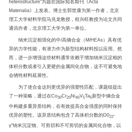
heterostructure”为题在国际知名期刊《Acta
Materialia》上发表。博士生郭世康为第一作者，北京
理工大学材料学院马兆龙教授，程兴旺教授为论文共同
通讯作者，北京理工大学为第一单位。
纳米沉淀相强化的中/高熵合金（M/HEAs）具有优
异的力学性能，有潜力作为新型结构材料投以应用。然
而，进一步增强这些材料通常依赖于增加纳米沉淀相的
体积分数或者引入更硬的金属间化合物，这不可避免地
会牺牲材料延展性。
为了使合金达到更优异的强塑性匹配，课题组提出
了一种策略，通过在Co
Cr
Ni
V
Ta
新型中熵合金
30
20
40
5
5
中构建多重异质结构，在有效提高合金强度的同时保持
优异的塑性。该异质结构包含了高体积分数的D0
-
22
γ”纳米沉淀物、可剪切和不可剪切的金属间化合物，以