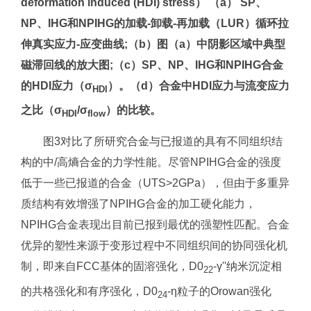
deformation induced (HDI) stress） （a） SP、
NP、IHG和NPIHG的加载-卸载-再加载（LUR）循环拉
伸真实应力-应变曲线;（b）图（a）中阴影区域中典型
磁滞回线的放大图;（c）SP、NP、IHG和NPIHG合金
的HDI应力（σ
）。（d）合金中HDI应力与流变应力
HDI
之比（σ
/σ
）的比较。
HDI
flow
图3对比了所研究合金与已报道的具有不同组织结
构的中/高熵合金的力学性能。尽管NPIHG合金的强度
低于一些已报道的合金（UTS>2GPa），但由于多重异
质结构有效增强了NPIHG合金的加工硬化能力，
NPIHG合金表现出目前已报到最优的强塑性匹配。合金
优异的塑性来源于变形过程中不同组织间的协同强化机
制，即来自FCC基体的固溶强化，D0
-γ''纳米沉淀相
22
的共格强化和有序强化，D0
-η粒子的Orowan强化
24