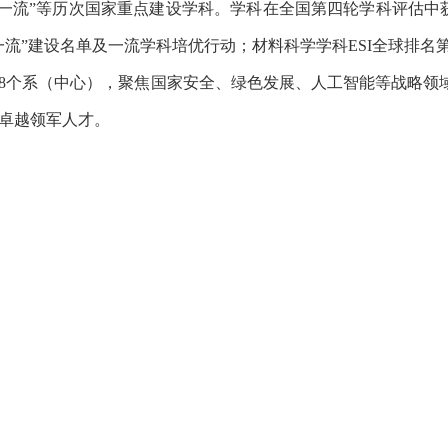
双一流”等历次国家重点建设学科。学科在全国第四轮学科评估
一流”建设名单及一流学科培优行动；材料科学学科ESI全球排名第3
8个系（中心），聚焦
国家安全、绿色发展、人工智能等战略领
卓越领军人才。
院紧扣国家重大战略需求，作为首席单位承担国家重点研发计划
项目等各级各类重大重点科研项目百余项。近5年累计到校科研
以来累计获得国家科学技术奖等国家级重要奖项16项，省部级
平，引领和推动了我国军用材料技术迭代与武器装备更新换代，
师团队
：学院现有专任教师175人，其中教授/研究员69人、副教
，国家级人才计划入选者34人次，国家级青年人才计划入选者4
干的高水平师资队伍。
队伍学术影响力持续提升，
2025年，学
国高被引科学家。教学建设成果丰硕，先后斩获国家教学成果二