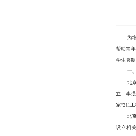
为
帮助青年
学生暑期
一
北
立、李强
家“21
北
设立相关