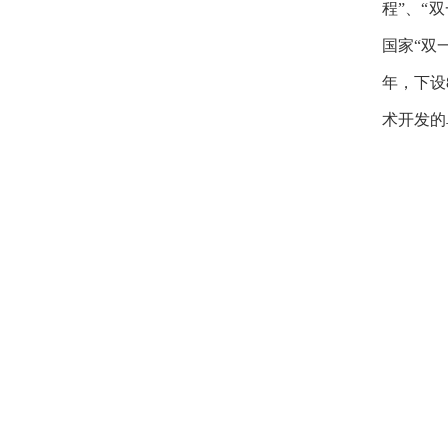
程”、“
国家“双
年，下设
术开发的
学
基金重点
元。建院
际领先水
教
院士1人
人才为骨
思唯尔中