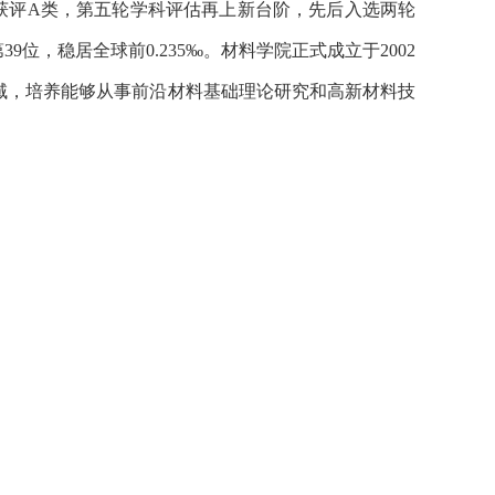
中获评A类，第五轮学科评估再上新台阶，先后入选两轮
9位，稳居全球前0.235‰。材料学院正式成立于2002
域，培养能够从事前沿材料基础理论研究和高新材料技
、基础加强计划、国家和国防重大专项、国家自然科学
经费超17亿元，专任教师人均年科研经费超过200万
科技奖励近40项。学院在军用特种材料研究领域处于国
为提升国防关键攻防能力作出了重要贡献。
授/副研究员68人，博士生导师112人；拥有中国工程院
0人，国家级创新团队3个，形成了由院士领衔、国家级
院共有7人
入
选科睿唯安全球高被引科学家，9人入选爱
等奖1项、国家级一流课程3门，以及全国高校教师教