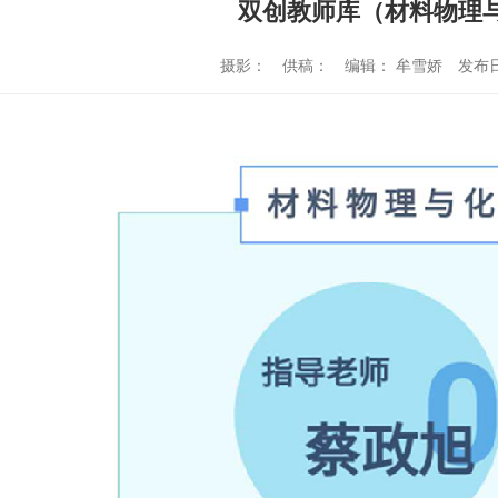
双创教师库（材料物理
摄影：
供稿：
编辑： 牟雪娇
发布日