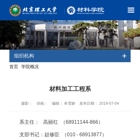
组织机构
首页
学院概况
-
- 组织机构
材料加工工程系
摄影：
供稿：
编辑： 牟雪娇
发布日期： 2019-07-04
系主任： 高丽红 （68911144-866）
支部书记：赵修臣 （010 - 68913877）