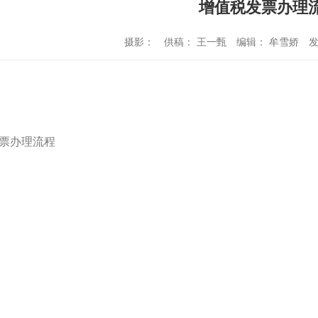
增值税发票办理
摄影：
供稿： 王一甄
编辑： 牟雪娇
发
票办理流程