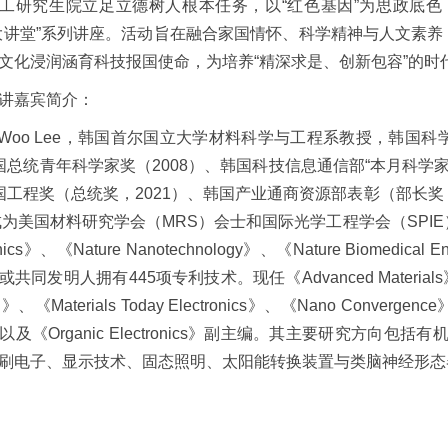
工研究生院立足立德树人根本任务，以“红色基因”为思政底
大讲堂”系列讲座。活动旨在融合家国情怀、科学精神与人文素养
文化浸润涵育科技报国使命，为培养“精深求是、创新包容”的时
讲嘉宾简介：
e-Woo Lee，韩国首尔国立大学材料科学与工程系教授，韩国
国总统青年科学家奖（2008）、韩国科技信息通信部“本月科学家
国工程奖（总统奖，2021）、韩国产业通商资源部表彰（部长奖，2
成为美国材料研究学会（MRS）会士和国际光学工程学会（SPIE）会士
tonics》、《Nature Nanotechnology》、《Nature Biom
共同发明人拥有445项专利技术。现任《Advanced Materials》、《
ng》、《Materials Today Electronics》、《Nano Convergenc
以及《Organic Electronics》副主编。其主要研究方
刷电子、显示技术、固态照明、太阳能转换装置与类脑神经形态