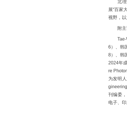
北理
展“百家
视野，以
附主
Ta
6）、韩
8）、韩
2024年
re Pho
为发明人或
gineeri
刊编委，
电子、印