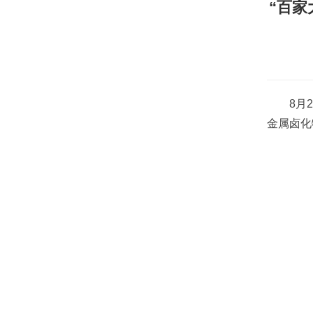
“百家
8月
金属卤化