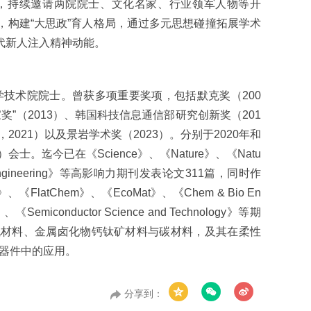
色，持续邀请两院院士、文化名家、行业领军人物等开
，构建“大思政”育人格局，通过多元思想碰撞拓展学术
代新人注入精神动能。
科学技术院院士。曾获多项重要奖项，包括默克奖（200
奖”（2013）、韩国科技信息通信部研究创新奖（201
021）以及景岩学术奖（2023）。分别于2020年和
。迄今已在《Science》、《Nature》、《Natu
edical Engineering》等高影响力期刊发表论文311篇，同时作
FlatChem》、《EcoMat》、《Chem & Bio En
e》、《Semiconductor Science and Technology》等期
向包括有机材料、金属卤化物钙钛矿材料与碳材料，及其在柔性
器件中的应用。
分享到：