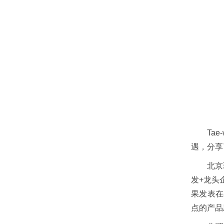
Ta
遇，分享
北京
发+龙头
果发表在在N
点的产品