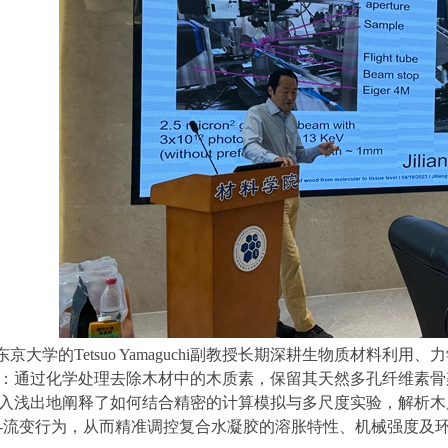
东京大学的
Tetsuo Yamaguchi
副教授长期深耕生物质材料利用、力
：通过化学处理去除木材中的木质素，保留其天然多孔纤维素骨
入浅出地阐释了如何结合精密的计算模拟与多尺度实验，解析木
-
流变行为，从而精准调控复合水凝胶的溶胀特性、机械强度及