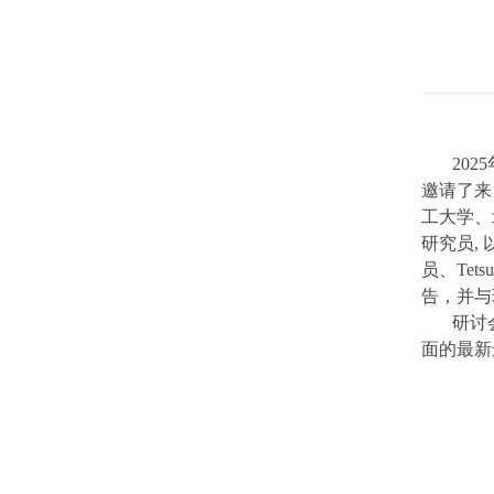
2025
邀请了来
工大学、
研究员
,
员、
Tets
告，并与
研讨
面的最新