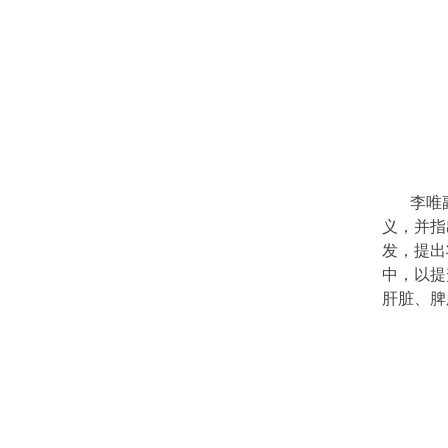
李唯
义，并指
发，提出
中，以提
肝脏、脾