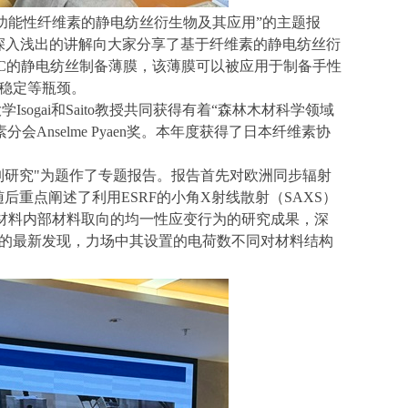
功能性纤维素的静电纺丝衍生物及其应用”的主题报
深入浅出的讲解向大家分享了基于纤维素的静电纺丝衍
C
的静电纺丝制备薄膜，该薄膜可以被应用于制备手性
稳定等瓶颈。
大学
Isogai
和
Saito
教授共同获得有着“森林木材科学领域
素分会
Anselme Pyaen
奖。本年度获得了日本纤维素协
制研究
"
为题作了专题报告。报告首先对欧洲同步辐射
随后重点阐述了利用
ESRF
的小角
X
射线散射（
SAXS
）
材料内部材料取向的均一性应变行为的研究成果，深
的最新发现，力场中其设置的电荷数不同对材料结构