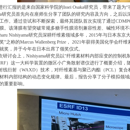
进行汇报的是来自国家科学院的
Issei Osaka
研究员，带来了题为“
a
研究员首先向在座师生分享了团队的研究内容及方向，之后以
工作。通过尝试和不断探索，最终其团队首次实现了通过
CDMP
膜。该薄膜有望突破常规多糖手性膜溶剂兼容性差、碱性环境不
haru Nishiyama
研究员深耕纤维素领域多年，
2015
年与日本东京
奖”之称的
Marcus Wallenberg Prize
，
2021
年获得美国化学会纤维
就奖，并于今年在日本出席了领奖仪式。
次研讨会上，
Nishiyama
研究员以
"
纤维素材料内部应变的控制机
SRF
）这一大科学装置的微区小广角散射谱仪进行了概要介绍，
射线衍射（
WAXD
）技术，对纤维素基与聚己内酯（
PCL
）复合
材料内部结构的动态变化规律。最后，报告分享了分子模拟领域
的重要影响。