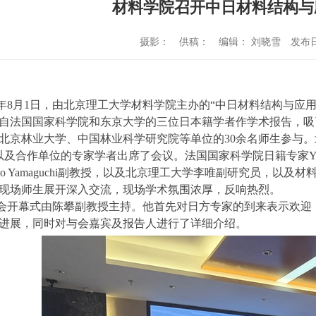
材料学院召开中日材料结构与
摄影：
供稿：
编辑： 刘晓雪
发布日
年
8
月
1
日，由北京理工大学材料学院主办的
“
中日材料结构与应
自法国国家科学院和东京大学的三位日本籍学者作学术报告，吸
北京林业大学、中国林业科学研究院等单位的
30
余名师生参与。
以及合作单位的专家学者出席了会议。法国国家科学院日籍专家
Y
uo Yamaguchi
副教授，以及北京理工大学李唯副研究员，以及材
现场师生展开深入交流，现场学术氛围浓厚，反响热烈。
会开幕式由陈攀副教授主持。他首先对日方专家的到来表示欢迎
进展，同时对与会嘉宾及报告人进行了详细介绍。