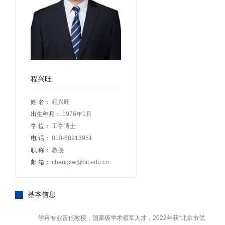
程兴旺
姓 名：
程兴旺
出生年月：
1976年1月
学 位：
工学博士
电 话：
010-68913951
职 称：
教授
邮 箱：
chengxw@bit.edu.cn
基本信息
学科专业责任教授，国家级学术领军人才，2022年获“北京市优