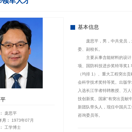
部领军人才
基本信息
庞思平，男，中共党员，北
委、副校长。
主要从事含能材料的设计、
项、国防科技进步奖特等奖1 
（均排 1）、重大工程突出
会科学技术奖特等奖。出版学术著作
入选长江学者特聘教授、万人
技创新奖、国家“有突出贡献中
思平
新团队带头人，现任中国兵工
：
庞思平
咨询委员等。
年月：
1973年07月
：
工学博士