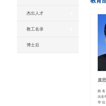
教育
杰出人才
教工名录
博士后
庞
姓 名
出生
学 位