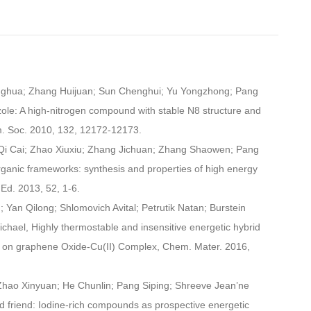
enghua; Zhang Huijuan; Sun Chenghui; Yu Yongzhong; Pang
azole: A high-nitrogen compound with stable N8 structure and
. Soc. 2010, 132, 12172-12173.
Qi Cai; Zhao Xiuxiu; Zhang Jichuan; Zhang Shaowen; Pang
rganic frameworks: synthesis and properties of high energy
 Ed. 2013, 52, 1-6.
an Qilong; Shlomovich Avital; Petrutik Natan; Burstein
ichael, Highly thermostable and insensitive energetic hybrid
 on graphene Oxide-Cu(II) Complex, Chem. Mater. 2016,
Zhao Xinyuan; He Chunlin; Pang Siping; Shreeve Jean’ne
 friend: Iodine-rich compounds as prospective energetic