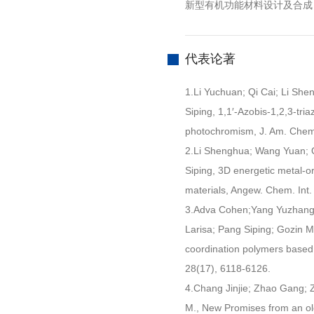
新型有机功能材料设计及合成
代表论著
1.Li Yuchuan; Qi Cai; Li Sh
Siping, 1,1′-Azobis-1,2,3-tri
photochromism, J. Am. Chem
2.Li Shenghua; Wang Yuan; 
Siping, 3D energetic metal-o
materials, Angew. Chem. Int.
3.Adva Cohen;Yang Yuzhang; Y
Larisa; Pang Siping; Gozin M
coordination polymers based
28(17), 6118-6126.
4.Chang Jinjie; Zhao Gang; 
M., New Promises from an old