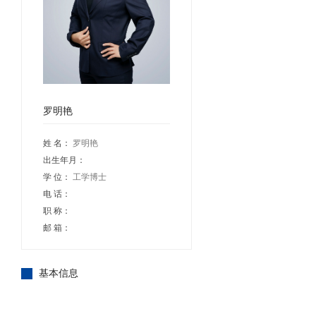
罗明艳
姓 名：
罗明艳
出生年月：
学 位：
工学博士
电 话：
职 称：
邮 箱：
基本信息