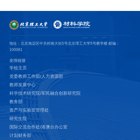
4、Linghai Meng, Xian-Gang Wu, Sai Ma, Lifu Shi, Mengjiao
Zhang, Lingxue Wang, Yu Chen*, Qi Chen, Haizheng Zhong.
Improving the efficiency of silicon solar cells using in situ fabricated
perovskite quantum dots as luminescence downshifting materials.
Nanophotonics. 2020, 9, 93.
地址：北京海淀区中关村南大街5号北京理工大学5号教学楼 邮编：
100081
5、Dong Li, Sheng Huang, Xiaoli Zhang,Zahid Nazir, Yunchao Li,
友情链接
Jiatao Zhang, Yu Chen,* Haizheng Zhong*. Colloidal CdxM1−xTe
学校主页
Nanowires from the Visible to the Near Infrared Region:
党委教师工作部/人力资源部
N,N‑Dimethylformamide-Mediated Precise Cation Exchange.
教师发展中心
Journal of Physical Chemistry Letters. 2020, 11, 7.
科学技术研究院/军民融合创新研究院
教务部
6、Yu Chen, Yunpeng Qin, Yang Wu, Cheng Li, Huifeng Yao,
资产与实验室管理处
Ningning liang, Xiaochen Wang, Weiwei Li, Wei Ma,* Jianhui
研究生院
Hou*. From Binary to Ternary: Improving the External Quantum
国际交流合作处/港澳台办公室
Efficiency of the Small Molecule Acceptor-Based Polymer Solar
计划财务部