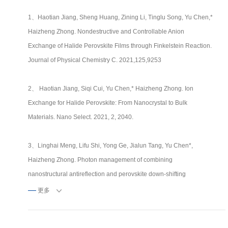
1、Haotian Jiang, Sheng Huang, Zining Li, Tinglu Song, Yu Chen,*
Haizheng Zhong. Nondestructive and Controllable Anion
Exchange of Halide Perovskite Films through Finkelstein Reaction.
Journal of Physical Chemistry C. 2021,125,9253
2、 Haotian Jiang, Siqi Cui, Yu Chen,* Haizheng Zhong. Ion
Exchange for Halide Perovskite: From Nanocrystal to Bulk
Materials. Nano Select. 2021, 2, 2040.
3、Linghai Meng, Lifu Shi, Yong Ge, Jialun Tang, Yu Chen*,
Haizheng Zhong. Photon management of combining
nanostructural antireflection and perovskite down-shifting
composite films for improving theefficiency of silicon solar cells.
更多
Solar Energy Materials & Solar Cells. 2021, 220, 110856.