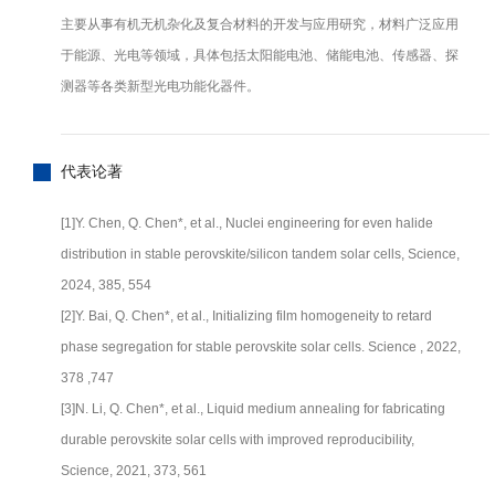
主要从事有机无机杂化及复合材料的开发与应用研究，材料广泛应用
于能源、光电等领域，具体包括太阳能电池、储能电池、传感器、探
测器等各类新型光电功能化器件。
代表论著
[1]Y. Chen, Q. Chen*, et al., Nuclei engineering for even halide
distribution in stable perovskite/silicon tandem solar cells, Science,
2024, 385, 554
[2]Y. Bai, Q. Chen*, et al., Initializing film homogeneity to retard
phase segregation for stable perovskite solar cells. Science , 2022,
378 ,747
[3]N. Li, Q. Chen*, et al., Liquid medium annealing for fabricating
durable perovskite solar cells with improved reproducibility,
Science, 2021, 373, 561