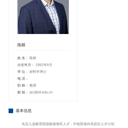
陈棋
姓 名：
陈棋
出生年月：
1982年8月
学 位：
材料学博士
电 话：
职 称：
教授
邮 箱：
qic@bit.edu.cn
基本信息
先后入选教育部国家级领军人才，中组部海外高层次人才计划