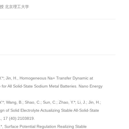
教授 北京理工大学
, Y.*; Jin, H., Homogeneous Na+ Transfer Dynamic at
for All Solid-State Sodium Metal Batteries. Nano Energy
.*; Wang, B.; Shao, C.; Sun, C.; Zhao, Y.*; Li, J.; Jin, H.;
n of Solid Electrolyte Actualizing Stable All-Solid-State
1, 17 (40):2103819.
Y.*, Surface Potential Regulation Realizing Stable