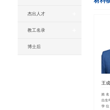
材料
杰出人才
教工名录
博士后
王
姓 名
出生
学 位