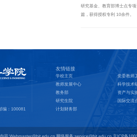
研究基金、教育部博士点专项资
篇，获得授权专利 10余件。
友情链接
学校主页
党委教师
教师发展中心
教务部
资产与实
研究生院
国际交流
：100081
计划财务部
容:Webmaster@bit.edu.cn
网络服务:service@bit.edu.cn
京ICP备100