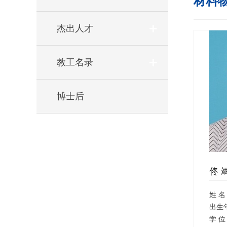
材料
杰出人才
教工名录
博士后
佟 
姓 名
出生
学 位