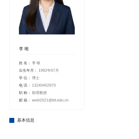
李 唯
姓 名：
李 唯
出生年月：
1992年07月
学 位：
博士
电 话：
13240402970
职 称：
助理教授
邮 箱：
weili2021@bit.edu.cn
基本信息