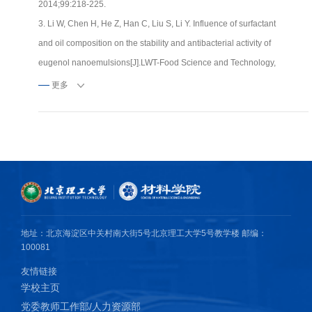
2014;99:218-225.
3. Li W, Chen H, He Z, Han C, Liu S, Li Y. Influence of surfactant
and oil composition on the stability and antibacterial activity of
eugenol nanoemulsions[J].LWT-Food Science and Technology,
2015;62:39-27.
更多
4. Li W, Luo X, Song R, et al. Porous cellulose microgel particle: A
fascinating host for the encapsulation, protection and delivery of
Lactobacillus plantarum[J]. Journal of Agricultural and Food
Chemistry,2016;64(17): 3430-3436.
5. Li W, Luo X, Zhu Y, Li B, Liu S. Probiotics in cellulose houses:
enhanced viability and targeted delivery of Lactobacillus
plantarum[J]. Food Hydrocolloids, 2017;62: 66-72.
地址：北京海淀区中关村南大街5号北京理工大学5号教学楼 邮编：
6. Li W, Zhang L, Li Q, Wang S, Luo X, Deng H, Liu S. Porous
100081
structured cellulose microsphere acts as biosensor for glucose
友情链接
detection with “signal-and-color” output[J]. Carbohydrate Polymers,
学校主页
2019;205: 295-301.
党委教师工作部/人力资源部