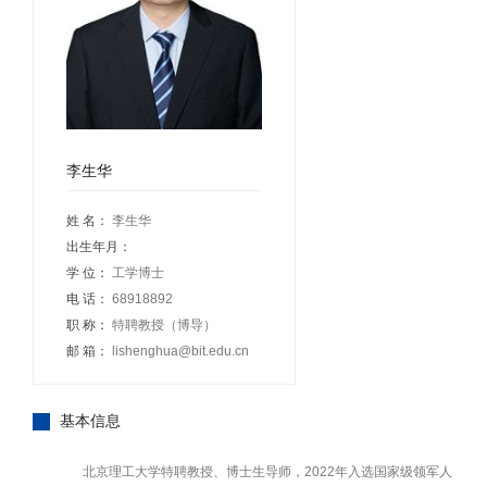
李生华
姓 名：
李生华
出生年月：
学 位：
工学博士
电 话：
68918892
职 称：
特聘教授（博导）
邮 箱：
lishenghua@bit.edu.cn
基本信息
北京理工大学特聘教授、博士生导师，2022年入选国家级领军人