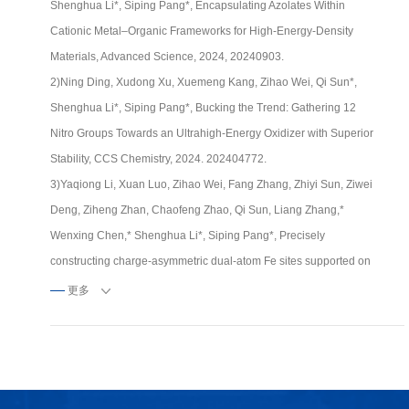
Shenghua Li*, Siping Pang*, Encapsulating Azolates Within
Cationic Metal–Organic Frameworks for High-Energy-Density
Materials, Advanced Science, 2024, 20240903.
2)Ning Ding, Xudong Xu, Xuemeng Kang, Zihao Wei, Qi Sun*,
Shenghua Li*, Siping Pang*, Bucking the Trend: Gathering 12
Nitro Groups Towards an Ultrahigh-Energy Oxidizer with Superior
Stability, CCS Chemistry, 2024. 202404772.
3)Yaqiong Li, Xuan Luo, Zihao Wei, Fang Zhang, Zhiyi Sun, Ziwei
Deng, Ziheng Zhan, Chaofeng Zhao, Qi Sun, Liang Zhang,*
Wenxing Chen,* Shenghua Li*, Siping Pang*, Precisely
constructing charge-asymmetric dual-atom Fe sites supported on
hollow porous carbon spheres for efficient oxygen reduction,
更多
Energy & Environmental Science, 2024, 17, 4646-4657
4)Zhiyi Jiang, Ning Ding, Qi Sun*, Chaofeng Zhao, Baojing Tian,
Shenghua Li*, Siping Pang*, Unlocking the effect of monocyclic
and fused backbones on energy and stability of fully nitrated