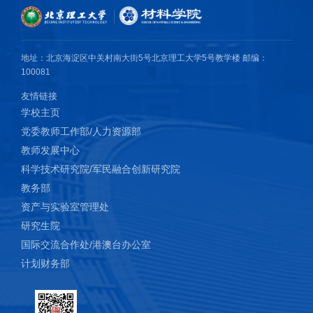
compounds, Chemical Engineering Journal, 2023, 473, 145331.
5)Zihao Wei, Shaojia Song, Hongfei Gu, Yaqiong Li, Qi Sun, Ning
Ding, Hao Tang, Lirong Zheng, Shuhu Liu, Zhenxing Li*, Wenxing
地址：北京海淀区中关村南大街5号北京理工大学5号教学楼 邮编：
Chen, Shenghua Li*, Siping Pang*, Enhancing the Photocatalytic
100081
Activity of Zirconium-Based Metal–Organic Frameworks Through
友情链接
the Formation of Mixed-Valence Centers, Advanced Science, 2023,
学校主页
10, 2303206.
党委教师工作部/人力资源部
6)Qi Sun, Zhiyi Jiang, Ning Ding, Chaofeng Zhao, Baojing Tian,
教师发展中心
Shenghua Li*, Siping Pang*, Assembly of three oxadiazole
科学技术研究院/军民融合创新研究院
isomers toward versatile energetics, Journal of Materials Chemistry
教务部
A, 2023, 11, 23228.
资产与实验室管理处
7)Ning Ding, Qi Sun, Xudong Xu, Yaqiong Li, Chaofeng Zhao,
研究生院
Shenghua Li*, Siping Pang*, Can a heavy trinitromethyl group
国际交流合作处/港澳台办公室
always result in a higher density? Chemical Communication, 2023,
计划财务部
59, 1939.
8)Baojing Tian, Qi Sun*, Ning Ding, Zhiyi Jiang, Shenghua Li*,