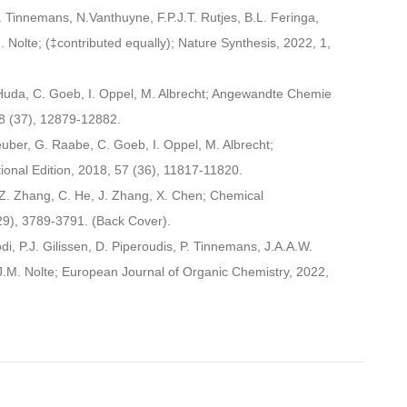
P. Tinnemans, N.Vanthuyne, F.P.J.T. Rutjes, B.L. Feringa,
 Nolte; (‡contributed equally); Nature Synthesis, 2022, 1,
 Huda, C. Goeb, I. Oppel, M. Albrecht; Angewandte Chemie
58 (37), 12879-12882.
euber, G. Raabe, C. Goeb, I. Oppel, M. Albrecht;
onal Edition, 2018, 57 (36), 11817-11820.
 Z. Zhang, C. He, J. Zhang, X. Chen; Chemical
9), 3789-3791. (Back Cover).
di, P.J. Gilissen, D. Piperoudis, P. Tinnemans, J.A.A.W.
J.M. Nolte; European Journal of Organic Chemistry, 2022,
roehlich, M. Albrecht; Journal of Inclusion Phenomena and
, 94, 133-140.
 Polymer International, 2014, 64, 430-436.
 L. Chen, X. Chen; Biomaterials Science, 2015, 3, 870-878.