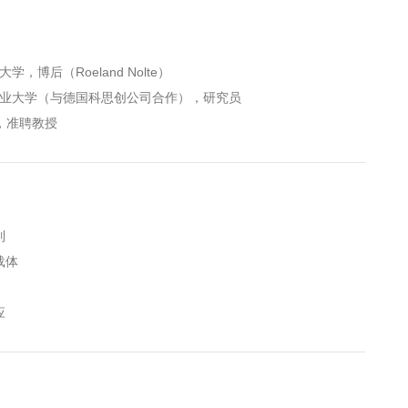
亨大学，博后（Roeland Nolte）
德国亚琛工业大学（与德国科思创公司合作），研究员
学，准聘教授
列
载体
应