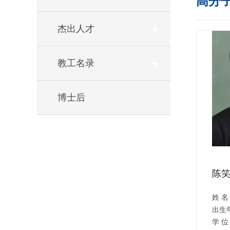
高分
杰出人才
教工名录
博士后
陈
姓 名
出生
学 位