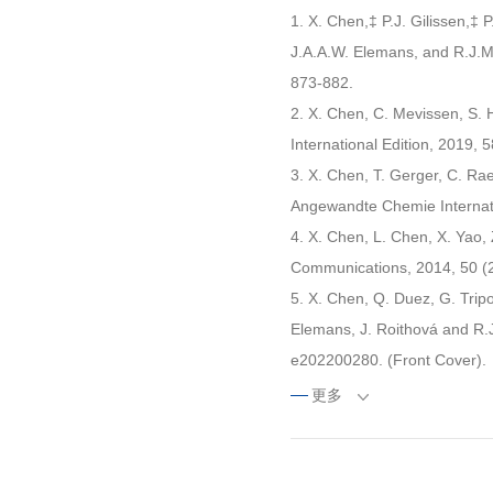
1. X. Chen,‡ P.J. Gilissen,‡ 
J.A.A.W. Elemans, and R.J.M.
873-882.
2. X. Chen, C. Mevissen, S.
International Edition, 2019, 
3. X. Chen, T. Gerger, C. Ra
Angewandte Chemie Internati
4. X. Chen, L. Chen, X. Yao,
Communications, 2014, 50 (2
5. X. Chen, Q. Duez, G. Tripo
Elemans, J. Roithová and R.
e202200280. (Front Cover).
6. X. Chen, M. Baumert, R. F
更多
Macrocyclic Chemistry, 2019
7. X. Chen, X. Yao, L. Chen;
8. X. Chen, X. Yao, Wang C.,