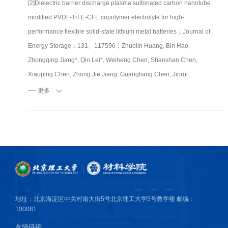
[2]Dielectric barrier discharge plasma sulfonated carbon nanotube
modified PVDF-TrFE-CFE copolymer electrolyte for high-
performance flexible solid-state lithium metal batteries；Journal of
Energy Storage；131、117596；Zhuolin Huang, Bin Hao,
Zhongqing Jiang*, Qin Lei*, Weiheng Chen, Shanshan Chen,
Xiaoping Chen, Zhong Jie Jiang, Guangliang Chen, Jinrui
Ye（2025）
更多
[3]Improved performance of structural battery composites through
carbon fiber electrode/current collector integration；Composites
Part A: Applied Science and Manufacturing；198、109065；Lei
Tian, Xiaolong Ji, Lin Zhao, Qin Lei*, Jinrui Ye（2025）
[4]Magnetic field orientated ionic transport pathway in epoxy solid
地址：北京海淀区中关村南大街5号北京理工大学5号教学楼 邮编：
electrolyte；Composites Science and Technology；269、
100081
111229；Jinrui Ye*, Jingyue Chen, Wenhao Xie, Hongbo Gu*, Qin
友情链接