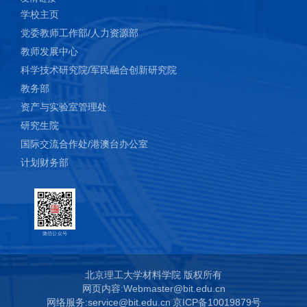
Lei*（2025）
学校主页
党委教师工作部/人力资源部
[5]Multifunctional analysis of novel aluminum-ion structural battery
教师发展中心
composites with optimization in cathode material；Composites
科学技术研究院/军民融合创新研究院
Communications；56、102410；Jingkang Wang, Jinrui Wang,
教务部
Xuyang Wang, Lei Tian, Zhendong Liu, Qin Lei*, Dongzhi Wang*,
资产与实验室管理处
Jinrui Ye*（2025）
研究生院
国际交流合作处/港澳台办公室
[6]Stress-induced volume expansion suppression in silicon films
计划财务部
on carbon nanotubes grown on carbon fibers for ultrahigh-stability
flexible lithium-ion battery anodes；Carbon；238、120240；Hao
Gu, Qin Lei*, Yuezhuan Liu, Weiheng Chen, Zhong Jie Jiang*,
Xiaoping Chen, Jialong Wu, Jinrui Ye*, Zhongqing Jiang*（2025）
微信公众号
[7]Carbon fiber reinforced structural battery composites: Progress
北京理工大学材料学院 版权所有
网页内容:Webmaster@bit.edu.cn
and challenges toward industrial application；Composites Part B:
网络服务:service@bit.edu.cn
京ICP备10019879号