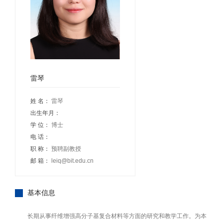
雷琴
姓 名：
雷琴
出生年月：
学 位：
博士
电 话：
职 称：
预聘副教授
邮 箱：
leiq@bit.edu.cn
基本信息
长期从事纤维增强高分子基复合材料等方面的研究和教学工作。为本