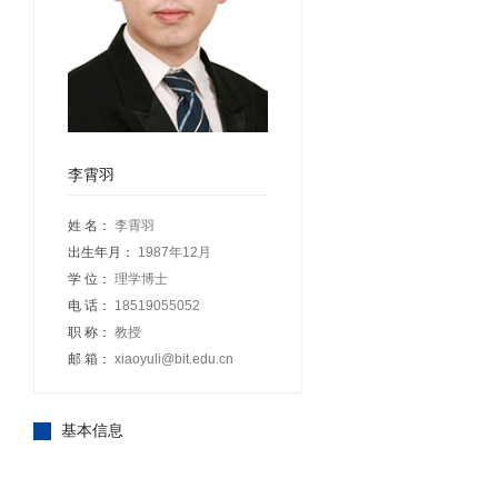
李霄羽
姓 名：
李霄羽
出生年月：
1987年12月
学 位：
理学博士
电 话：
18519055052
职 称：
教授
邮 箱：
xiaoyuli@bit.edu.cn
基本信息