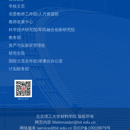
Xing Su, Suntharavathanan Mahalingam, Mohan Edirisinghe and
学校主页
Biqiong Chen*, Highly stretchable and highly resilient polymer-clay
党委教师工作部/人力资源部
nanocomposite hydrogels with low hysteresis. ACS Applied
教师发展中心
Materials & Interfaces, 2017, 9(27), 22223–22234.
科学技术研究院/军民融合创新研究院
Hao Wang, Xing Su, Zhihua Chai, Zhuoling Tian, Wenyue Xie,
教务部
Yanxia Wang, Zhuo Wan, Meigui Deng, Zuoying Yuan, Jianyong
资产与实验室管理处
Huang*, A hydra tentacle-inspired hydrogel with underwater ultra-
研究生院
stretchability for adhering adipose surfaces. Chemical Engineering
国际交流合作处/港澳台办公室
Journal, 2022, 428, 131049.
计划财务部
Yaqian Liu, Pudi Wang, Xing Su, Liang Xu, Zhuoling Tian, Hao
Wang, Guojun Ji, Jianyong Huang*, Electrically programmable
interfacial adhesion for ultrastrong hydrogel bonding, Advanced
Materials, 2022, 2108820.
微信公众号
北京理工大学材料学院 版权所有
网页内容:Webmaster@bit.edu.cn
网络服务:service@bit.edu.cn
京ICP备10019879号