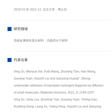
2019-03 至 2021-12, 北京大学，博士后
研究领域
高能金属有机复合材料，功能高分子材料
代表论著
Xing Su, Wenyue Xie, Pudi Wang, Zhuoling Tian, Hao Wang,
Zuoying Yuan, Xiaozhi Liu and Jianyong Huang*, Strong
underwater adhesion of injectable hydrogels triggered by diffusion
of small molecules. Materials Horizons, 2021, 8, 2199-2207.
Xing Su, Yang Luo, Zhuoling Tian, Zuoying Yuan, Yiming Han,
Runfeng Dong, Liang Xu, Yuting Feng, Xiaozhi Liu and Jianyong