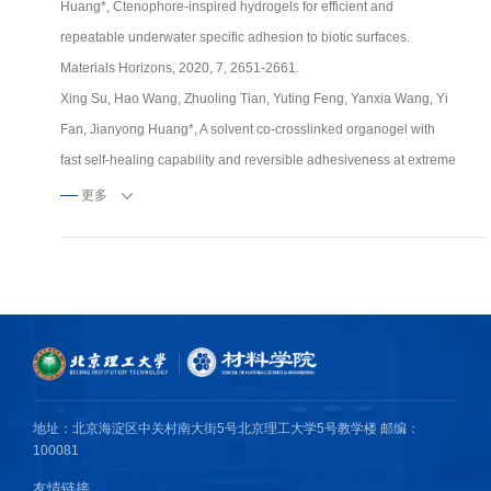
Huang*, Ctenophore-inspired hydrogels for efficient and
repeatable underwater specific adhesion to biotic surfaces.
Materials Horizons, 2020, 7, 2651-2661.
Xing Su, Hao Wang, Zhuoling Tian, Yuting Feng, Yanxia Wang, Yi
Fan, Jianyong Huang*, A solvent co-crosslinked organogel with
fast self-healing capability and reversible adhesiveness at extreme
temperatures. ACS Applied Materials & Interfaces, 2020, 12(26),
更多
29757–29766.
Xing Su and Biqiong Chen*, Tough, resilient and pH-sensitive
interpenetrating polyacrylamide/alginate/montmorillonite
nanocomposite hydrogels. Carbohydrate Polymers, 2018, 197,
497–507.
Xing Su and Biqiong Chen*, Transparent, UV-proof and
mechanically strong montmorillonite/alginate/Ca2+ nanocomposite
地址：北京海淀区中关村南大街5号北京理工大学5号教学楼 邮编：
hydrogel films with solvent sensitivity. Applied Clay Science, 2018,
100081
165, 223–233.
友情链接