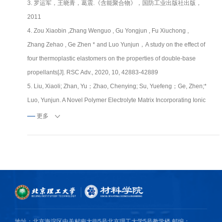
3. 罗运军，王晓青，葛震.《含能聚合物》，国防工业出版社出版，
2011
4. Zou Xiaobin ,Zhang Wenguo , Gu Yongjun , Fu Xiuchong ,
Zhang Zehao , Ge Zhen * and Luo Yunjun，A study on the effect of
four thermoplastic elastomers on the properties of double-base
propellants[J]. RSC Adv., 2020, 10, 42883-42889
5. Liu, Xiaoli; Zhan, Yu；Zhao, Chenying; Su, Yuefeng；Ge, Zhen;*
Luo, Yunjun. A Novel Polymer Electrolyte Matrix Incorporating Ionic
Liquid into Waterborne Polyurethane for Lithium-Ion Battery [J],
更多
Polymers, 2020, 12(7), 1513.
6. Zhang, Wenguo; Zou, Xiaobin; Liu, Xiaoli; Liang, Zhu; Ge, Zhen;*
等. Preparation and properties of waterborne polyurethane
modified by aminoethylaminopropyl polydimethylsiloxane for
fluorine-free water repellents [J], PROGRESS IN ORGANIC
COATINGS, 2020, 139: 105407.
7. Liu, Xiaoli; Ge, Zhen;* 等. Preparation and properties of
地址：北京海淀区中关村南大街5号北京理工大学5号教学楼 邮编：