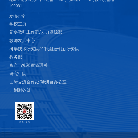
polyurethane coatings modified by polysilazane [J], HIGH
100081
PERFORMANCE POLYMERS, 2019, DOI:
友情链接
10.1177/0954008319891758
学校主页
8. Liu, Xiaoli; Zou，Xiaobin; Ge, Zhen;* 等. Novel waterborne
党委教师工作部/人力资源部
polyurethanes containing long chain alkanes: their synthesis and
教师发展中心
application to water repellency [J], RSC Adv., 2019, 9, 31357–
科学技术研究院/军民融合创新研究院
31369.
教务部
资产与实验室管理处
研究生院
国际交流合作处/港澳台办公室
计划财务部
微信公众号