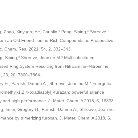
g; Zhao, Xinyuan; He, Chunlin;* Pang, Siping;* Shreeve,
om an Old Friend: Iodine-Rich Compounds as Prospective
cc. Chem. Res. 2021, 54, 2, 332–343
g, Siping;* Shreeve, Jean’ne M.* Multisubstituted
Fused Ring System Resulting from Nitroamine–Nitroimine
1, 23, 20, 7860–7864.
ory H.; Parrish, Damon A.; Shreeve, Jean'ne M.* Energetic
itromethyl-1,2,4-oxadiazolyl)-furazan: powerful alliance
ty and high performance. J. Mater. Chem. A 2018, 6, 16833.
ng; Imler, Gregory H.; Parrish, Damon A.; Shreeve, Jean'ne
rmance by trimerizing furoxan. J. Mater. Chem. A 2018, 6,
an'ne M.* Potassium 4,5-Bis(dinitromethyl)furoxanate: A