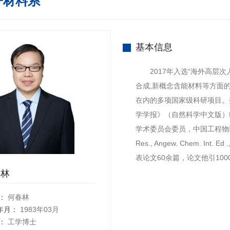
子材料系
基本信息
2017年入选“海外高层次
合成,新概念含能材料等方面的
在内的多项国家级科研项目。担任《En
学学报》（自然科学中文版）
学术委员会委员，中国工程物理
Res., Angew. Chem. Int. 
表论文60余篇，论文他引100
春林
：
何春林
年月：
1983年03月
：
工学博士