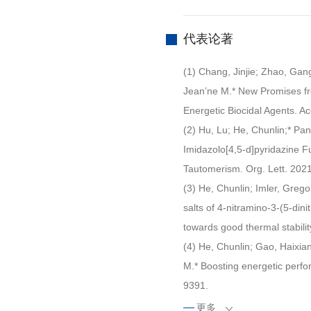
代表论著
(1) Chang, Jinjie; Zhao, Gan
Jean’ne M.* New Promises fr
Energetic Biocidal Agents. A
(2) Hu, Lu; He, Chunlin;* Pan
Imidazolo[4,5-d]pyridazine 
Tautomerism. Org. Lett. 202
(3) He, Chunlin; Imler, Greg
salts of 4-nitramino-3-(5-din
towards good thermal stabili
(4) He, Chunlin; Gao, Haixia
M.* Boosting energetic perfo
9391.
(5) He, Chunlin; Shreeve, Je
更多