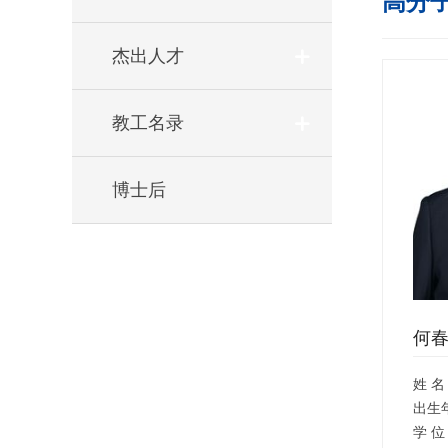
高分
杰出人才
教工名录
博士后
何
姓 名
出生
学 位