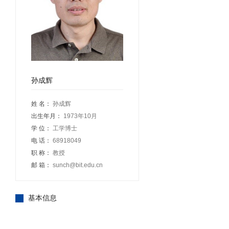
孙成辉
姓 名：
孙成辉
出生年月：
1973年10月
学 位：
工学博士
电 话：
68918049
职 称：
教授
邮 箱：
sunch@bit.edu.cn
基本信息