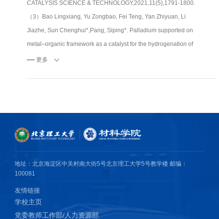
CATALYSIS SCIENCE & TECHNOLOGY,2021,11(5),1791-1800.
（3）Bao Lingxiang, Yu Zongbao, Fei Teng, Yan Zhiyuan, Li
Jiazhe, Sun Chenghui*,Pang, Siping*. Palladium supported on
metal–organic framework as a catalyst for the hydrogenation of
nitroarenes under mild conditions. Appl Organometal Chem.
更多
2020,Volume34, Issue6，e5607
(4)Bao, Lingxiang,Lv Penghao,Fei Teng,Liu Yujia, Sun
Chenghui*,Pang Siping*.
Crystal structure and explosive performance of a new CL-
20/benzaldehyde cocrystal.JOURNAL OF MOLECULAR
STRUCTURE.2020,1215,128267
(5)Teng Fei, Penghao Lv, Yujia Liu, Chunlin He, Chenghui Sun*,
地址：北京海淀区中关村南大街5号北京理工大学5号教学楼 邮编：
and Siping Pang*.Design and Synthesis of a Series of CL-20
100081
Cocrystals: Six-Membered Symmetrical N-Heterocyclic
友情链接
Compounds as Effective Coformers [J]. Crystal Growth & Design ,
学校主页
2019, 19 (5), 2779–2784
党委教师工作部/人力资源部