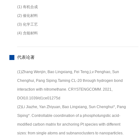
(1) 有机合成
(2) 催化材料
(3) 化学工艺
(4) 含能材料
代表论著
(1)Zhang Wenjin, Bao Lingxiang, Fei Teng,Lv Penghao, Sun
Chenghui, Pang Siping.Taming CL-20 through hydrogen bond
interaction with nitromethane. CRYSTENGCOMM. 2021,
DOI10.1039/d1ce01275d
(2)Li Jiazhe, Yan Zhiyuan, Bao Lingxiang, Sun Chenghui*, Pang
Siping*. Controllable coordination of a phosphotungstic acid-
modified carbon matrix for anchoring Pt species with different
sizes: from single atoms and subnanoclusters to nanoparticles.