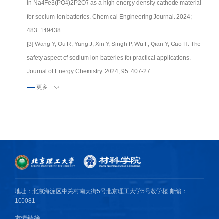
in Na4Fe3(PO4)2P2O7 as a high energy density cathode material
for sodium-ion batteries. Chemical Engineering Journal. 2024;
483: 149438.
[3] Wang Y, Ou R, Yang J, Xin Y, Singh P, Wu F, Qian Y, Gao H. The
safety aspect of sodium ion batteries for practical applications.
Journal of Energy Chemistry. 2024; 95: 407-27.
[4] Jiang C, Wang Y, Xin Y, Zhou Q, Pang Y, Chen B, Wang Z, Gao
更多
H. A high-rate and air-stable cathode material for sodium-ion
batteries: yttrium-substituted O3-type Ni/Fe/Mn-based layered
oxides. Journal of Materials Chemistry A. 2024; 12: 13915-24.
[5] Chen B, Xin Y, Wang Y, Ding X, Jiang C, Wu F, Gao H.
Modulating the oxygen redox activity of an ultra-high capacity P3
type cathode for sodium-ion batteries via beryllium introduced.
Energy Storage Materials. 2024; 67: 103252.
地址：北京海淀区中关村南大街5号北京理工大学5号教学楼 邮编：
100081
友情链接