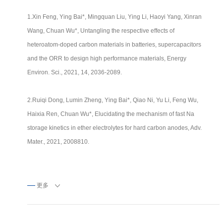
1.Xin Feng, Ying Bai*, Mingquan Liu, Ying Li, Haoyi Yang, Xinran
Wang, Chuan Wu*, Untangling the respective effects of
heteroatom-doped carbon materials in batteries, supercapacitors
and the ORR to design high performance materials, Energy
Environ. Sci., 2021, 14, 2036-2089.
2.Ruiqi Dong, Lumin Zheng, Ying Bai*, Qiao Ni, Yu Li, Feng Wu,
Haixia Ren, Chuan Wu*, Elucidating the mechanism of fast Na
storage kinetics in ether electrolytes for hard carbon anodes, Adv.
Mater., 2021, 2008810.
3.Zhaohua Wang, Xin Feng, Ying Bai*, Haoyi Yang, Ruiqi Dong,
更多
Xinran Wang, Huajie Xu, Qiyu Wang, Hong Li, Hongcai Gao*,
Chuan Wu*, Probing the energy storage mechanism of quasi-