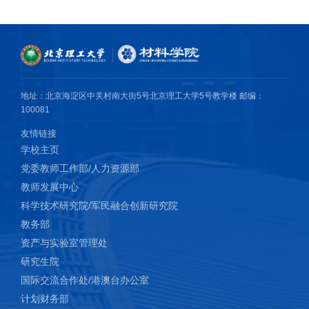
metallic Na in hard carbon for sodium-ion batteries, Adv. Energy
Mater., 2021, 11, 2003854.
4.
5.Mingquan Liu, Feng Wu, Lumin Zheng, Xin Feng, Ying Li, Yu Li,
地址：北京海淀区中关村南大街5号北京理工大学5号教学楼 邮编：
Ying Bai*, Chuan Wu*, Nature‐inspired porous multichannel
100081
carbon monolith: Molecular cooperative enables sustainable
友情链接
production and high‐performance capacitive energy storage,
学校主页
InfoMat, 2021, 3, 1154-1170.
党委教师工作部/人力资源部
教师发展中心
6.Minghao Zhang, Yu Li, Feng Wu, Zhaohua Wang, Ying Bai*,
科学技术研究院/军民融合创新研究院
Chuan Wu*, Boosting the ultrahigh initial coulombic efficiency of
教务部
porous carbon anodes for sodium-ion batteries via in situ
资产与实验室管理处
fabrication of a passivation interface, J. Mater. Chem. A, 2021, 9,
研究生院
10780-10788.
国际交流合作处/港澳台办公室
计划财务部