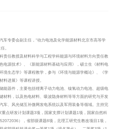
车专委会副主任，“动力电池及化学能源材料北京市高等学
主任。
责任教授及材料科学与工程学科能源与环境材料方向责任教
色电源技术》、《新能源材料基础与应用》，硕士生《材料电
环境生态学》等课程教学，参与《环境与能源学概论》、《学
材料进展》等课程讲授。
能器件，主要包括锂离子动力电池、镍氢动力电池、超级电
键材料，以及热电材料、吸波隐身材料等等方面的研究与开发
汽车、风光储互补微网发电系统以及军用装备等领域。主持完
家重点研发计划课题3项，国家支撑计划课题1项，国家自然科
6，52072036），省部级课题8项，北理工研究生教改项目1项，
获省部级科技进步奖一等奖1项（排名第七），二等奖3项（1