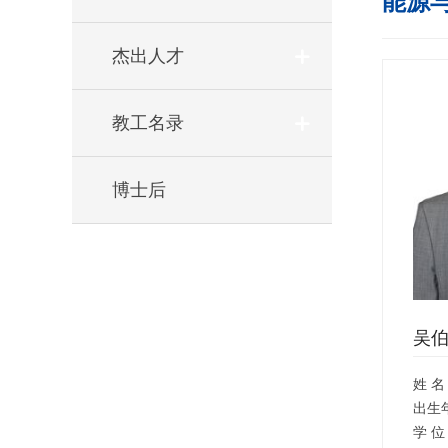
能源
杰出人才
教工名录
博士后
吴
姓 名
出生
学 位