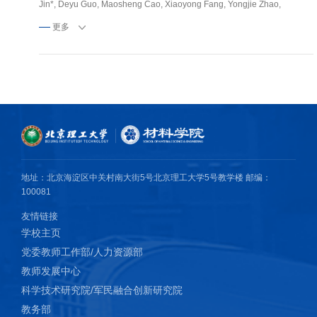
Jin*, Deyu Guo, Maosheng Cao, Xiaoyong Fang, Yongjie Zhao,
Jingbo Li*, Enhanced microwave absorption properties of Co-
更多
doped SiC at elevated temperature[J], Applied Surface Science,
2019, 445: 383-390.
4) Kun Hou, Chuanwang Yang, Jiuyun Shi, Boya Kuang, Bozhi
Tian*. Nano- and Microscale Optical and Electrical Biointerfaces
and Their Relevance to Energy Research[J]. Small, 2021:
2100165.
5) Mingqiang Ning, Boya Kuang, Lin Wang, Jingbo Li*, Haibo Jin*,
地址：北京海淀区中关村南大街5号北京理工大学5号教学楼 邮编：
Correlating the gradient nitrogen doping and electromagnetic
100081
wave absorption of graphene at gigahertz[J], Journal of Alloys and
友情链接
Compounds, 2020, 157113.
学校主页
6) Mingqiang Ning, Boya Kuang, Zhiling Hou, Lin Wang, Jingbo
党委教师工作部/人力资源部
Li*, Yongjie Zhao, Haibo Jin*, Layer by layer 2D MoS2/rGO
教师发展中心
hybrids: An optimized microwave absorber for high-efficient
科学技术研究院/军民融合创新研究院
microwave absorption[J], Applied Surface Science, 2019, 470: 899-
教务部