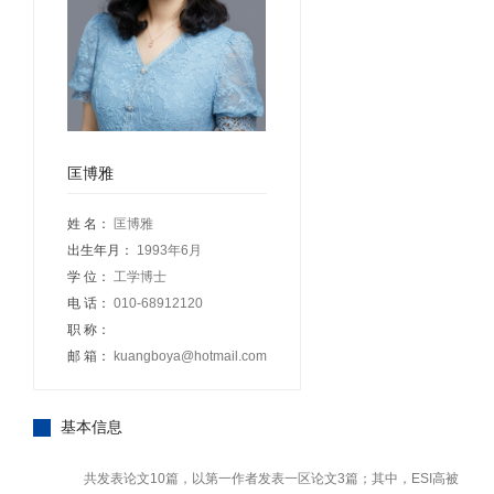
匡博雅
姓 名：
匡博雅
出生年月：
1993年6月
学 位：
工学博士
电 话：
010-68912120
职 称：
邮 箱：
kuangboya@hotmail.com
基本信息
共发表论文10篇，以第一作者发表一区论文3篇；其中，ESI高被