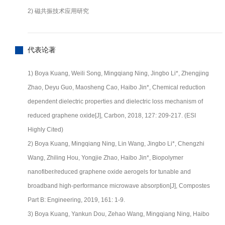
2) 磁共振技术应用研究
代表论著
1) Boya Kuang, Weili Song, Mingqiang Ning, Jingbo Li*, Zhengjing
Zhao, Deyu Guo, Maosheng Cao, Haibo Jin*, Chemical reduction
dependent dielectric properties and dielectric loss mechanism of
reduced graphene oxide[J], Carbon, 2018, 127: 209-217. (ESI
Highly Cited)
2) Boya Kuang, Mingqiang Ning, Lin Wang, Jingbo Li*, Chengzhi
Wang, Zhiling Hou, Yongjie Zhao, Haibo Jin*, Biopolymer
nanofiber/reduced graphene oxide aerogels for tunable and
broadband high-performance microwave absorption[J], Compostes
Part B: Engineering, 2019, 161: 1-9.
3) Boya Kuang, Yankun Dou, Zehao Wang, Mingqiang Ning, Haibo