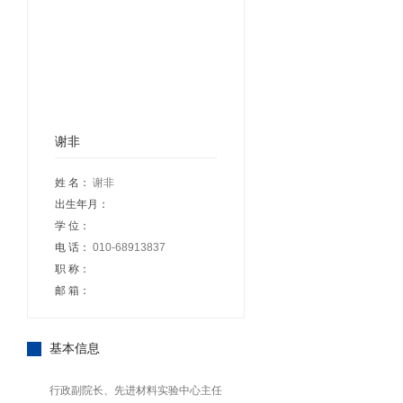
谢非
姓 名：
谢非
出生年月：
学 位：
电 话：
010-68913837
职 称：
邮 箱：
基本信息
行政副院长、先进材料实验中心主任