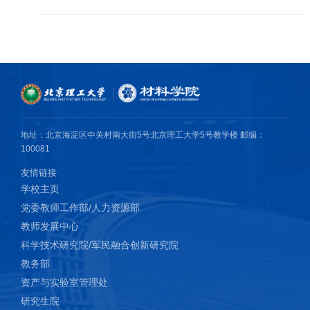
16, 23497–23504, 2024.
5. Z. Han Z, Y. Huo, … , M. Jiang*, Room-temperature spin-orbit
torque in an epitaxial half-Heusler alloy NiMnSb single layer on an
MgO (100) substrate. Physical Review Applied 24(6), 064010,
2025.
6. Z. Han Z, Y. Huo, … , M. Jiang*, Unveiling the potential of spin–
orbit torque in a magnetic single layer for advancing spintronics
地址：北京海淀区中关村南大街5号北京理工大学5号教学楼 邮编：
application. Applied Physics Reviews 13, 011305, 2026.
100081
7. L. Li, M. Zhang, M. Jiang*, et al., High entropy ceramics for
友情链接
electromagnetic functional materials. Advanced Functional
学校主页
Materials, 35(10), 2416673, 2024.
党委教师工作部/人力资源部
8. X. Liu, L. Li, … , M. Jiang*, A lightweight CoNi0.5@NC/SiCf filler
教师发展中心
with excellent low-frequency electromagnetic wave absorption and
科学技术研究院/军民融合创新研究院
heat dissipation for electronic packaging. Chemical Engineering
教务部
Journal 525(1), 170604, 2025.
资产与实验室管理处
9. Y. Li, J. Bai, … , M. Jiang*, Lightweight carbonyl iron powder-
研究生院