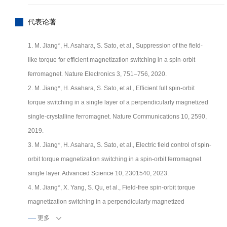
代表论著
1. M. Jiang*, H. Asahara, S. Sato, et al., Suppression of the field-
like torque for efficient magnetization switching in a spin-orbit
ferromagnet. Nature Electronics 3, 751–756, 2020.
2. M. Jiang*, H. Asahara, S. Sato, et al., Efficient full spin-orbit
torque switching in a single layer of a perpendicularly magnetized
single-crystalline ferromagnet. Nature Communications 10, 2590,
2019.
3. M. Jiang*, H. Asahara, S. Sato, et al., Electric field control of spin-
orbit torque magnetization switching in a spin-orbit ferromagnet
single layer. Advanced Science 10, 2301540, 2023.
4. M. Jiang*, X. Yang, S. Qu, et al., Field-free spin-orbit torque
magnetization switching in a perpendicularly magnetized
semiconductor (Ga,Mn)As single layer. ACS Appl. Mater. Interfaces
更多