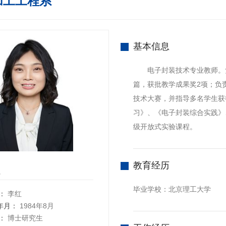
加工工程系
基本信息
电子封装技术专业教师。负
篇，获批教学成果奖2项；负
技术大赛，并指导多名学生获
习》、《电子封装综合实践》
级开放式实验课程。
教育经历
红
毕业学校：北京理工大学
：
李红
年月：
1984年8月
：
博士研究生