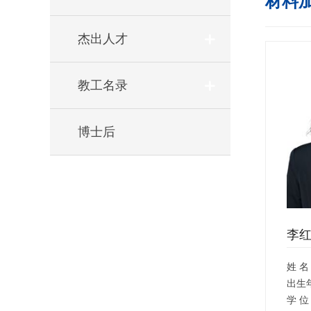
材料
杰出人才
教工名录
博士后
李
姓 名
出生
学 位