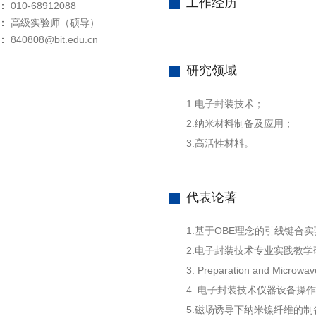
工作经历
：
010-68912088
：
高级实验师（硕导）
：
840808@bit.edu.cn
研究领域
1.电子封装技术；
2.纳米材料制备及应用；
3.高活性材料。
代表论著
1.基于OBE理念的引线键合
2.电子封装技术专业实践教学
3. Preparation and Microwave
4. 电子封装技术仪器设备操
5.磁场诱导下纳米镍纤维的