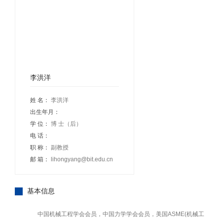
李洪洋
姓 名：
李洪洋
出生年月：
学 位：
博 士（后）
电 话：
职 称：
副教授
邮 箱：
lihongyang@bit.edu.cn
基本信息
中国机械工程学会会员，中国力学学会会员，美国ASME(机械工