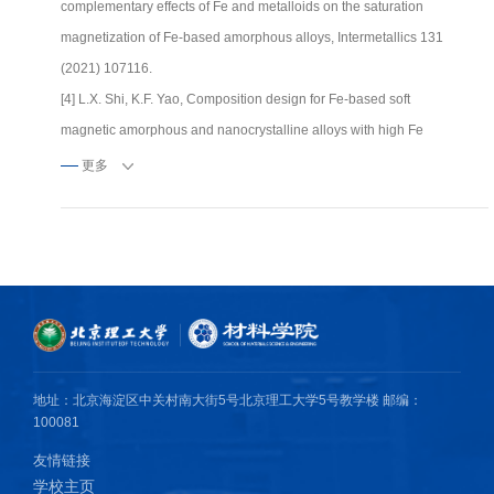
complementary effects of Fe and metalloids on the saturation
magnetization of Fe-based amorphous alloys, Intermetallics 131
(2021) 107116.
[4] L.X. Shi, K.F. Yao, Composition design for Fe-based soft
magnetic amorphous and nanocrystalline alloys with high Fe
content, Materials & Design 189 (2020) 108511.
更多
[5] L.X. Shi, X.L. Qin, K.F. Yao, Tailoring soft magnetic properties of
Fe-based amorphous alloys through C addition, Progress in
Natural Science-Materials International 30 (2020) 208–212.
[6] L.X. Shi, K.Y. Wang, K.F. Yao, Maintaining high saturation
magnetic flux density and reducing coercivity of Fe-based
amorphous alloys by addition of Sn, Journal of Non-Crystalline
Solids 528 (2019) 119710.
地址：北京海淀区中关村南大街5号北京理工大学5号教学楼 邮编：
100081
友情链接
学校主页