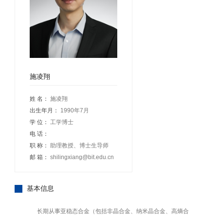
施凌翔
姓 名：
施凌翔
出生年月：
1990年7月
学 位：
工学博士
电 话：
职 称：
助理教授、博士生导师
邮 箱：
shilingxiang@bit.edu.cn
基本信息
长期从事亚稳态合金（包括非晶合金、纳米晶合金、高熵合