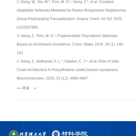
2. Dong, W.; Xia, M.*; Finn, M. G.*; Geng, Z.*, et al. Covalent
Adaptable Networks Mediated by Redox-Responsive Neighboring-
Group-Participating Transalkylation. Angew. Chem. Int. Ed. 2025,
e202507680.
3. Geng, Z.; Finn, M. G.*, Fragmentable Polycationic Materials
Based on Anchimeric Assistance. Chem. Mater. 2016, 28 (1), 146-
152.
4. Geng, Z.; Nathaniel, A. L.*; Hawker, C. J.*, et al. Role of Side-
Chain Architecture in Poly(ethylene oxide)-based copolymers.
Macromolecules. 2020, 53 (12), 4960-4967.
5. Geng, Z.; Yang, R.; Luo, Y.; Zhai, J.*, et al. Overlooked impact of
更多
interchain H-bonding between cross-links on the mechanical
properties of thermoset polyurethane elastomers. Macromolecules.
2022, 55 (19), 8749-8756.
6. Luo, Y.; Geng, Z.*; He, J.*; Xia, M.; Yang, R. et al. Ultra-robust,
Self-healing Poly(urethane-urea) Elastomer with Superior Tensile