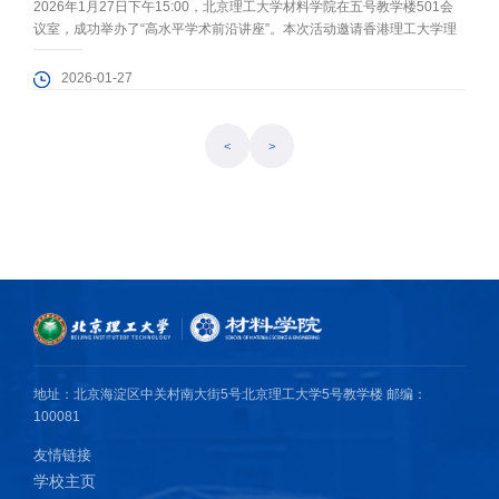
2026年1月27日下午15:00，北京理工大学材料学院在五号教学楼501会
议室，成功举办了“高水平学术前沿讲座”。本次活动邀请香港理工大学理
学院院长、应用生物及化学科技学系讲座教授、欧洲科学院外籍院士黄维
扬教授作学术报告。黄维扬教授现任香港化学会主席，英国皇家化学会会
2026-01-27
士，曾获国家自然科学奖二等奖（排名第一）、何梁何利基金科学与技术
创新奖等荣誉。本次讲座由材料学院蔡政旭教授主持，吸引了材料学院、
化...
<
>
地址：北京海淀区中关村南大街5号北京理工大学5号教学楼 邮编：
100081
友情链接
学校主页