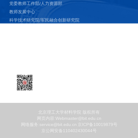
党委教师工作部/人力资源部
教师发展中心
科学技术研究院/军民融合创新研究院
教务部
资产与实验室管理处
研究生院
国际交流合作处/港澳台办公室
计划财务部
微信公众号
北京理工大学材料学院 版权所有
网页内容:Webmaster@bit.edu.cn
网络服务:service@bit.edu.cn
京ICP备10019879号
京公网安备110402430044号