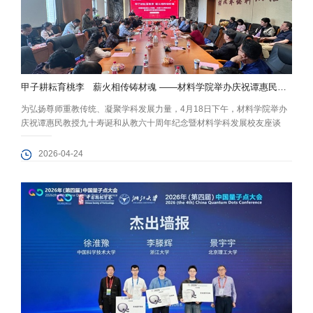
甲子耕耘育桃李 薪火相传铸材魂 ——材料学院举办庆祝谭惠民教授九十寿诞和从教六十周年纪念暨材料学...
为弘扬尊师重教传统、凝聚学科发展力量，4月18日下午，材料学院举办
庆祝谭惠民教授九十寿诞和从教六十周年纪念暨材料学科发展校友座谈
会。谭惠民教授，院长陈鹏万，副院长何春林、谢非，以及曾受业于谭惠
民教授的历届弟子代表、学院师生代表、校友代表齐聚一堂，深情回忆谭
2026-04-24
惠民教授为师、为学、为人的高尚风范和卓越贡献，共同表达崇敬与感激
之情。 陈鹏万代表学院向谭惠民教授致以崇高的敬意。他在致辞中回顾了
谭惠民教授为学...