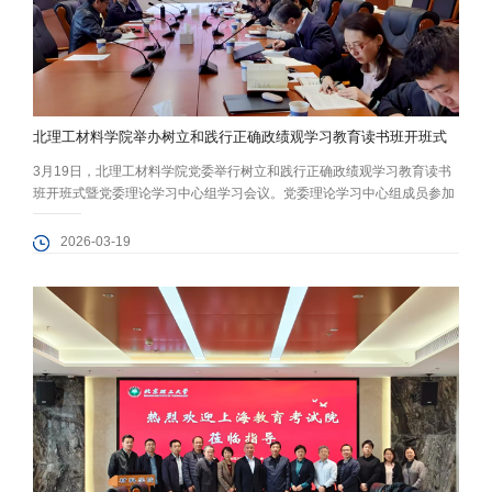
北理工材料学院举办树立和践行正确政绩观学习教育读书班开班式
3月19日，北理工材料学院党委举行树立和践行正确政绩观学习教育读书
班开班式暨党委理论学习中心组学习会议。党委理论学习中心组成员参加
会议。学院党委书记程兴旺主持会议。 程兴旺结合《习近平关于树立和践
行正确政绩观论述摘编》《政绩观偏差主要问题清单》作重点领学。他强
2026-03-19
调，中层领导干部要认真把握“立党为公、为民造福、科学决策、真抓实
干”的总要求，以上率下、原原本本开展学习。要严格对照《政绩观偏差主
要问题清单...