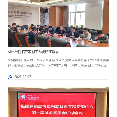
材料学院召开双创工作调研座谈会
材料学院召开双创工作调研座谈会 为深入贯彻落实学校第十六次党代会精
神，推动提升双创育人实效，2026年2月6日，材料学院双创工作调研座
谈会在5号教学楼501会议室召开。校党委副书记杨帆，学生创新创业实践
中心主任王博，校团委副书记甘振坤及双创协同组相关负责人出席会议，
2026-02-07
材料学院党委书记程兴旺，副院长高丽红，党委副书记、副院长张龙泽及
学院重点团队指导教师代表参加会议。 会上，王博对2026年双创赛事备
赛...