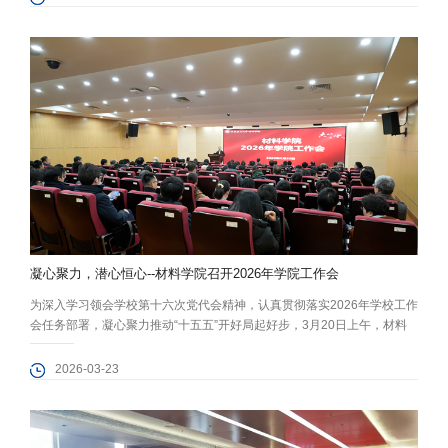
重点内容及工作安排。学院党委书记程兴旺、院长陈鹏万围绕任职期间经
济责任履行情况、学院发展情况、经济风险防范等方面分别进行了述职。
经济责任审...
凝心聚力，潜心恒心--材料学院召开2026年学院工作会
为深入学习领会学校第十六次党代会精神，认真贯彻落实2026年学校工作
会任务部署，凝心聚力推动“十五五”开好局起好步，3月20日上午，材料
学院在中关村校区图书馆108报告厅召开2026年学院工作会，学院领导班
子及全体教职工参加会议。党委书记程兴旺主持会议。 院长陈鹏万作题为
2026-03-23
《凝心聚力 潜心恒心 奋力实现“十五五”良好开局》的工作报告。他传达了
学校第十六次党代会和2026年学校工作会议精神，全面回顾总...