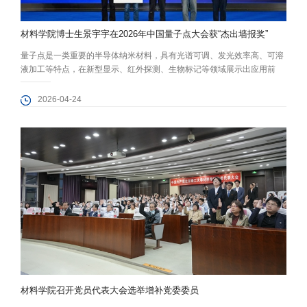
材料学院博士生景宇宇在2026年中国量子点大会获“杰出墙报奖”
量子点是一类重要的半导体纳米材料，具有光谱可调、发光效率高、可溶
液加工等特点，在新型显示、红外探测、生物标记等领域展示出应用前
景。面向AR微显示应用，量子点材料器件满足高亮度、高分辨率的应用
需求，逐渐成为微显示技术的重要发展方向。 2026年中国量子点大会于4
2026-04-24
月17日至19日在浙江杭州举行，是国内量子点领域最具影响力的学术会议
之一。北京理工大学智能光子学团队参加了本届大会，钟海政教授受邀作
大会报告...
材料学院召开党员代表大会选举增补党委委员