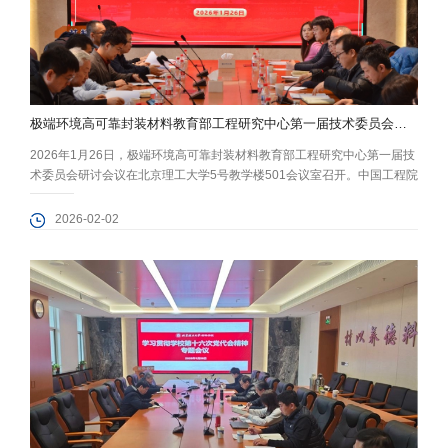
极端环境高可靠封装材料教育部工程研究中心第一届技术委员会研讨会议顺利召开
2026年1月26日，极端环境高可靠封装材料教育部工程研究中心第一届技
术委员会研讨会议在北京理工大学5号教学楼501会议室召开。中国工程院
院士才鸿年，北京大学、清华大学、中国科学院微电子所、半导体所、航
天五院、九院、中国电科13所、14所、26所、华天科技、云南锡业、中
2026-02-02
国有研电子材料所等科研院所和封装行业龙头企业专家学者，与北京理工
大学科研院副院长都超、材料学院党委书记程兴旺、材料学院副院长高丽
红...