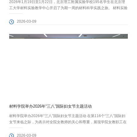
2026年1月19日至1月22日，北京理工附属实验学校195名学生在北京理
工大学材料实验教学中心开启了为期一周的材料科学实践之旅。 材料实验
教学中心副主任李红老师带领中心5名教师为此次活动精心设计了五个特
色实验教学项目：《液晶显示屏拆装与光谱检测》让同学们探索光学奥
2026-03-09
秘；《微观世界里的“万花筒”之旅》带领学生领略材料微观结构的瑰丽奇
观；《LED芯片引线键合体验》则让同学们化身“微电子工程师”，体验
芯...
材料学院举办2026年“三八”国际妇女节主题活动
材料学院举办2026年“三八”国际妇女节主题活动 在第116个“三八”国际妇
女节来临之际，为表示对全院女教师的关心和尊重，展现学院女教职工在
服务教育强国战略和学校“双一流”建设、投身教书育人与科技创新征程中
的巾帼风采，材料学院于3月6日上午举办“材绽芳华，智启新程”主题活
2026-03-09