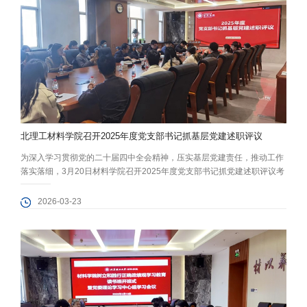
北理工材料学院召开2025年度党支部书记抓基层党建述职评议
为深入学习贯彻党的二十届四中全会精神，压实基层党建责任，推动工作
落实落细，3月20日材料学院召开2025年度党支部书记抓党建述职评议考
核会。学校党委组织部副部长杨鹏到会督导。学院党委委员，全体党支部
书记，党务干事、辅导员，党员、群众代表参会。学院党委副书记、副院
2026-03-23
长张龙泽主持会议。 会上，7个教工支部和13位学生党支部书记依次现场
述职，聚焦政治引领、组织建设、党建业务融合、服务师生等方面汇报履
职成效...