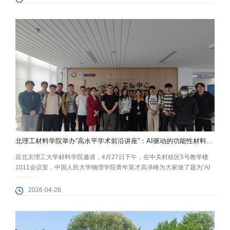
摘编》《习近平：让愿担当、敢担当、善担当蔚然成风》《习近平总书记
地方工作期间坚持正确政绩观生动实践》河北工作篇等内容开展重点学
习，并集中观看...
北理工材料学院举办“高水平学术前沿讲座”：AI驱动的功能性材料逆向设计
应北京理工大学材料学院邀请，4月27日下午，在中关村校区5号教学楼
1011会议室，中国人民大学物理学院青年英才高泽峰为大家做了题为“AI
驱动的功能性材料逆向设计”的“高水平学术前沿讲座”。来自各学院的青年
教师及研究生代表到场聆听交流。 高泽峰老师聚焦材料逆向设计的核心挑
2026-04-28
战与AI技术的创新应用进行了细致讲解。他指出，先进材料的结构与性能
源于多物理量的复杂耦合，传统设计方法难以突破效率瓶颈，而人工智...