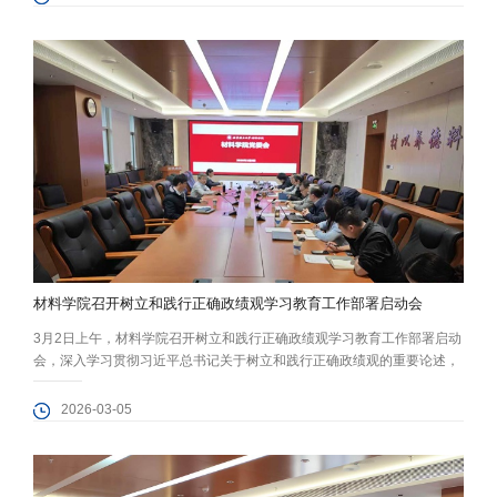
动，全院百余名女教职工欢聚一堂，沉浸式感受节日的热烈氛围。 活动
在“芳华掠影”温馨签到中拉开帷幕。女教职工们手持节日KT板，在印...
材料学院召开树立和践行正确政绩观学习教育工作部署启动会
3月2日上午，材料学院召开树立和践行正确政绩观学习教育工作部署启动
会，深入学习贯彻习近平总书记关于树立和践行正确政绩观的重要论述，
认真落实学校党委相关工作部署。学院党委委员、院领导班子成员参会，
学院党委书记程兴旺主持。 会议首先传达了学校党的建设和全面从严治党
2026-03-05
工作会议精神，对学院开展学习教育工作进行全面动员部署，并集中学习
了习近平总书记关于树立和践行正确政绩观的重要论述。程兴旺指出，要
深刻把握主题...