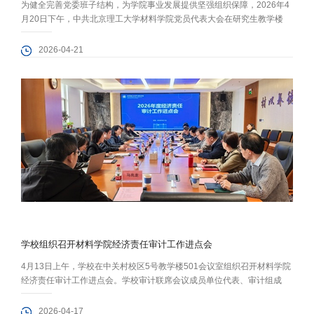
为健全完善党委班子结构，为学院事业发展提供坚强组织保障，2026年4
月20日下午，中共北京理工大学材料学院党员代表大会在研究生教学楼
101报告厅召开，开展增补党委委员选举工作。学院98名师生党员代表参
会，学院党委副书记、副院长张龙泽主持大会。 大会严格遵循《中国共产
2026-04-21
党章程》及党内选举相关规定，审议并表决通过大会选举办法（草案）、
监票人建议名单，宣布计票人名单，审议通过增补学院党委委员候选人建
议名单...
学校组织召开材料学院经济责任审计工作进点会
4月13日上午，学校在中关村校区5号教学楼501会议室组织召开材料学院
经济责任审计工作进点会。学校审计联席会议成员单位代表、审计组成
员、学院领导班子成员及相关人员参加会议。会议由审计处处长李晓燕主
持。 会上，审计组宣读了审计通知书，详细介绍了本次审计的政策依据、
2026-04-17