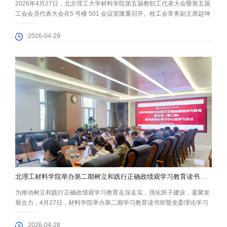
2026年4月27日，北京理工大学材料学院第五届教职工代表大会暨第五届
工会会员代表大会在5 号楼 501 会议室隆重召开。校工会常务副主席赵坤
到会指导，学院第五届教代会、工代会代表出席大会。会议由副院长谢非
主持。 赵坤代表学校工会对大会的召开表示祝贺。他充分肯定了学院教代
2026-04-29
会和工会在思想政治引领、民主管理监督、服务教师成长发展、保障教职
工权益等职能方面所做的工作和取得的成绩。他详细介绍了校工会近期
积...
北理工材料学院举办第二期树立和践行正确政绩观学习教育读书班暨党委理论学习中心组学习会议
为推动树立和践行正确政绩观学习教育走深走实，强化班子建设，凝聚发
展合力，4月27日，材料学院举办第二期学习教育读书班暨党委理论学习
中心组学习会议。学院党委书记程兴旺主持会议，理论学习中心组固定成
员逐一交流学习体会。 会议围绕《习近平关于树立和践行正确政绩观论述
2026-04-28