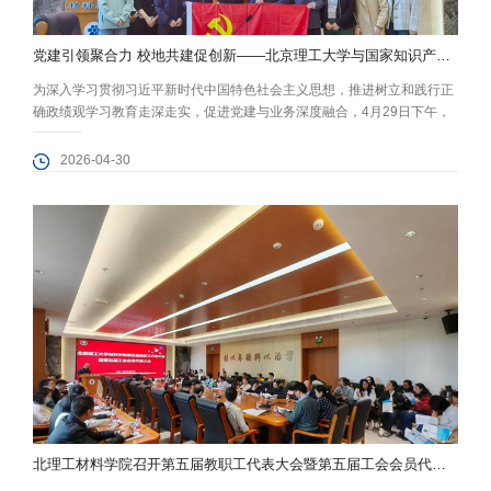
党建引领聚合力 校地共建促创新——北京理工大学与国家知识产权局专利局开展联学共建交流活动
为深入学习贯彻习近平新时代中国特色社会主义思想，推进树立和践行正
确政绩观学习教育走深走实，促进党建与业务深度融合，4月29日下午，
北京理工大学与国家知识产权局专利局开展联学共建交流活动。北理工材
料学院高分子材料系党支部、北理工技术转移部党支部和国家知识产权局
2026-04-30
专利局化学发明审查部第三党支部齐聚一堂，共学理论、共话科研、共谋
合作，活动取得扎实成效。 活动由高分子材料系党支部副书记李国平主
持，在介绍与会...
北理工材料学院召开第五届教职工代表大会暨第五届工会会员代表大会