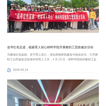
追寻红色足迹，砥砺育人初心材料学院开展教职工思政健步活动
为赓续红色血脉、坚守育人初心，强化师德师风建设与使命担当，引导教
职工以昂扬姿态投身科研育人工作，4 月 23 日，材料学院组织教职工赴
国家植物园开展“追寻红色足迹，砥砺育人初心”思政健步活动，43名教职
工参加了此次活动。 下午 13 时，参与人员准时集合乘车前往国家植物
2026-04-24
园。在樱桃沟一二・九运动纪念地，大家依次参观纪念亭、“保卫华北” 石
刻与革命历史浮雕，重温青年学子爱国救亡的峥嵘岁月，深刻感悟“功...