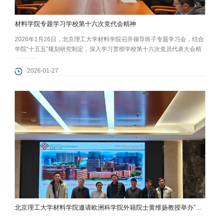
材料学院专题学习学校第十六次党代会精神
2026年1月26日，北京理工大学材料学院召开领导班子专题学习会，结合
学院“十五五”规划研究制定，深入学习贯彻学校第十六次党员代表大会精
神。会议由学院党委书记程兴旺主持，学院领导班子成员及院长助理参加
学习。 程兴旺重点领学了张军书记代表中共北京理工大学第十五届委员会
2026-01-27
所作的题为《高举伟大旗帜 坚定自信自强 加快建成中国特色世界一流大
学》的工作报告，重点解读了“六个必须”发展经验、“五个统筹”规律性认...
北京理工大学材料学院邀请欧洲科学院外籍院士黄维扬教授举办“高水平学术前沿讲座”