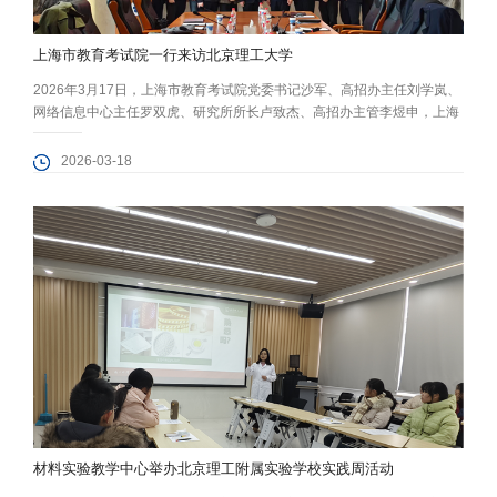
上海市教育考试院一行来访北京理工大学
2026年3月17日，上海市教育考试院党委书记沙军、高招办主任刘学岚、
网络信息中心主任罗双虎、研究所所长卢致杰、高招办主管李煜申，上海
科技大学招生办公室主任韩飞，上海市松江区教育考试中心主任顾鸣一行
访问北京理工大学，双方就深化招生合作开展工作座谈。校党委副书记、
2026-03-18
纪委书记许安国，教务部部长、招生办公室主任王美玲，材料学院党委书
记程兴旺，院党委副书记、副院长张龙泽，副院长陈来、高丽红，上海招
生组执行组...
材料实验教学中心举办北京理工附属实验学校实践周活动