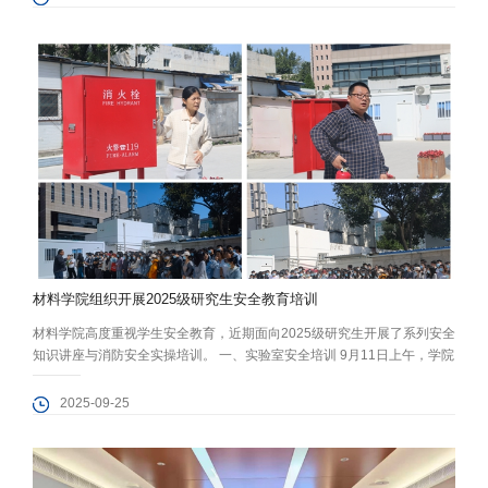
技术研究中心首席科学家王芳教授，她以“车载能源系统共性技术的创新探
索”为题，分享从实验室到生产一线的奋斗故事，活动吸引了各学院书院师
生近...
材料学院组织开展2025级研究生安全教育培训
材料学院高度重视学生安全教育，近期面向2025级研究生开展了系列安全
知识讲座与消防安全实操培训。 一、实验室安全培训 9月11日上午，学院
在中关村校区中心教学楼报告厅举办院级实验室安全知识讲座，分管安全
生产副院长谢非向2025级研究生新生宣贯了实验室安全生产管理制度及要
2025-09-25
求、实验室危险源辨识、化学品的安全管理知识等内容。谢非强调，新生
必须牢固树立“万无一失、一失万无”的安全理念, 遵守实验室安全规定...