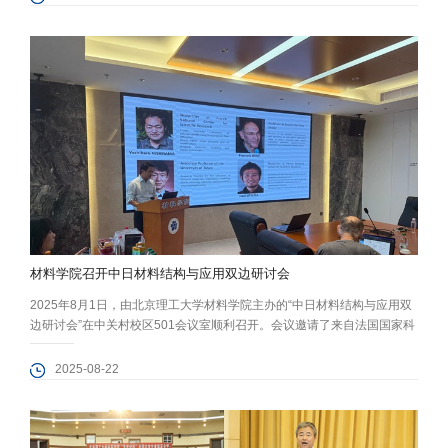
火灾的发生、发生火灾后的疏散逃生、初起火灾的扑救，并进行了火灾事
故案例警示，强调了消防安全培训重要性，消防设施是硬件，师生消防知
识和技...
材料学院召开中日材料结构与应用双边研讨会
2025年8月1日，由北京理工大学材料学院主办的“中日材料结构与应用双
边研讨会”在中关村校区501会议室顺利召开。会议邀请了来自法国国家科
学院和东京大学的三位日本籍学者作学术报告，吸引了北京理工大学、中
国科学院化学研究所、北京化工大学、北京林业大学、中国林业科学研究
2025-08-22
院等单位的30余名师生参与。北京理工大学材料学院陈攀副教授、李唯和
王俊峰副研究员, 以及合作单位的专家学者出席了会议。法国国家科学院
日...