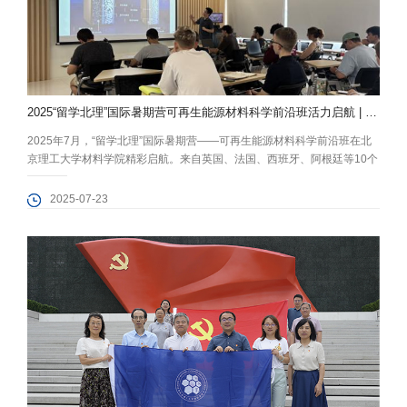
2025“留学北理”国际暑期营可再生能源材料科学前沿班活力启航 | 科学探索 × 文化体验，多国青年...
2025年7月，“留学北理”国际暑期营——可再生能源材料科学前沿班在北
京理工大学材料学院精彩启航。来自英国、法国、西班牙、阿根廷等10个
国家的优秀学子齐聚，开启了一段聚焦“可再生能源材料科学”的系统学习
之旅。项目依托材料学院能源材料领域的重点实验室、高水平科研平台及
2025-07-23
一流的师资力量，为多所海外高水平合作院校的学员提供全方位学术支
持。 一、聚焦材料前沿，深入可再生能源核心技术 （《电池科学基础》
课堂）...