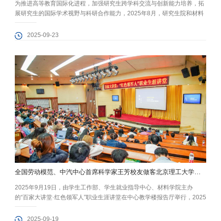
为推进高等教育国际化进程，加强研究生跨学科交流与创新能力培养，拓
展研究生的国际学术视野与科研合作能力，2025年8月，研究生院和材料
学院开设了为期六天的“2025年先进功能材料（Advanced functional
materials）研究生国际暑期课程”。该课程吸引了来自材料学院、化学与
2025-09-23
化工学院和前沿交叉学院等近30名研究生积极参与。 材料学院高度重视
本次课程建设，组建了高水平的国际教学团队，...
全国劳动模范、中汽中心首席科学家王芳校友做客北京理工大学《百家大讲堂》系列讲座
2025年9月19日，由学生工作部、学生就业指导中心、材料学院主办
的“百家大讲堂·红色领军人”职业生涯讲堂在中心教学楼报告厅举行，2025
年全国劳动模范、中国汽车技术研究中心有限公司首席科学家、新能源专
项总工程师，2005届博士毕业校友王芳，进行题为“车载能源系统共性技
2025-09-19