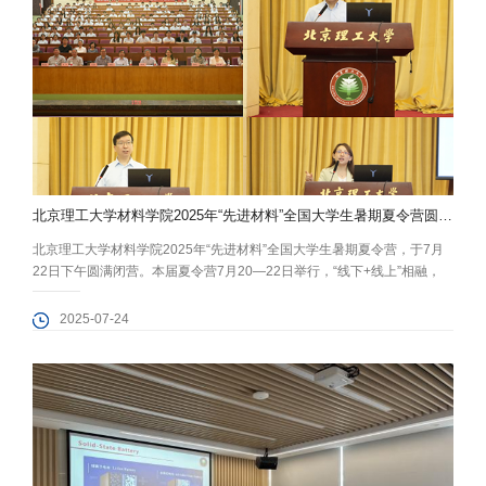
北京理工大学材料学院2025年“先进材料”全国大学生暑期夏令营圆满落幕
北京理工大学材料学院2025年“先进材料”全国大学生暑期夏令营，于7月
22日下午圆满闭营。本届夏令营7月20—22日举行，“线下+线上”相融，
969名本科生报名，134名同学最终获得宝贵的线下入营资格。 7月20日
上午，举行隆重的开营仪式热烈欢迎天南海北的营员齐聚北理工，学院党
2025-07-24
委书记程兴旺致欢迎辞，院长陈鹏万介绍学院整体情况。副院长高丽红、
何春林、谢非，以及各系负责人出席会议。 随后，营员们步入校...