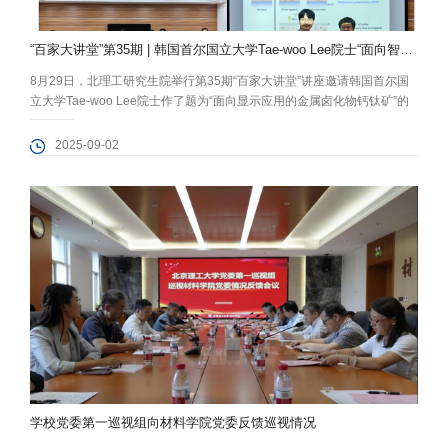
“百家大讲堂”第35期 | 韩国首尔国立大学Tae-woo Lee院士“面向智能显示应用的金属卤化物...
8月29日，北理工研究生院举行第35期“百家大讲堂”讲座邀请韩国首尔国
立大学Tae-woo Lee院士作了题为“面向显示应用的金属卤化物钙钛矿”的
专题报告。活动由材料学院承办，报告由材料学院钟海政教授主持。 Tae-
woo Lee院士围绕新型显示技术的发展需求，系统阐述了金属卤化物钙钛
2025-09-02
矿材料在QLED显示技术中的发展潜力与机遇，分享了团队近年来基于金
属卤化物钙钛矿在红绿蓝三色显示、micro-QL...
学校党委第一巡视组向材料学院党委反馈巡视情况