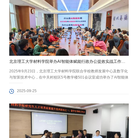
北京理工大学材料学院举办AI智能体赋能行政办公提效实战工作坊培训
2025年9月23日，北京理工大学材料学院联合学校教师发展中心及数字化
与智算技术中心，在中关村校区5号教学楼501会议室成功举办了AI智能体
赋能行政办公提效实战工作坊。此次活动吸引了来自全校各学院、机关部
处的50余位教师热情参与，大家共同探讨AI智能体在教育教学和科研工作
2025-09-25
中的创新应用。 活动特邀中国电子学会“人才工程”讲师专家、中国电子学
会高级AIGC提示词工程师张莹老师担任主讲嘉宾，为在场教师带...