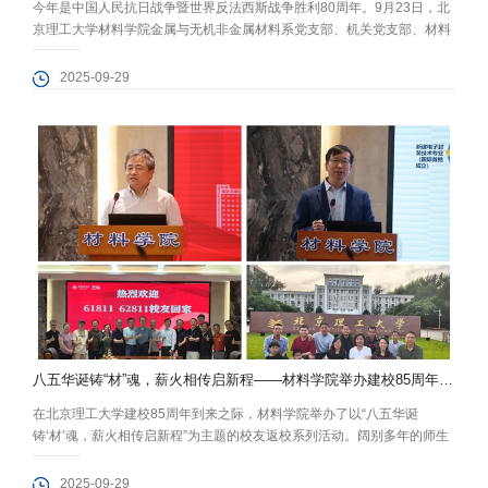
今年是中国人民抗日战争暨世界反法西斯战争胜利80周年。9月23日，北
京理工大学材料学院金属与无机非金属材料系党支部、机关党支部、材料
加工工程系党支部、2024级博士第三党支部、2024级硕士第二党支部联
合开展了“观展悟史铸忠魂 研途逐光承薪火”主题党日活动，组织党员们走
2025-09-29
进中国人民抗日战争纪念馆，在卢沟桥畔共同回望峥嵘抗战岁月。 党员们
参观了《为了民族解放与世界和平——纪念中国人民抗日战争暨世界反
法...
八五华诞铸“材”魂，薪火相传启新程——材料学院举办建校85周年校友返校系列活动
在北京理工大学建校85周年到来之际，材料学院举办了以“八五华诞
铸‘材’魂，薪火相传启新程”为主题的校友返校系列活动。阔别多年的师生
校友们齐聚一堂，重温青春岁月、共叙师生情谊、同话未来发展。 材俊领
航，匠心筑梦 首场活动迎来杰出校友、2025年全国劳动模范、中国汽车
2025-09-29