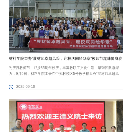
材料学院举办“展材师卓越风采，迎校庆同绘华章”教师节趣味健身赛
为庆祝教师节、迎接85周年校庆，丰富教职工文化生活，增强团队凝聚
力，9月9日，材料学院工会在中关村校区5号教学楼举办“展材师卓越风
采，迎校庆同绘华章”教师节趣味健身赛。全院近百名教职工踊跃参与，共
同在运动中展现活力、增进情谊。 活动伊始，材料学院院长陈鹏万代表学
2025-09-10
院致辞，向全体教职工致以节日的诚挚问候，感谢大家为学院发展付出的
辛勤努力，并鼓励教职工们以更强健的体魄、更饱满的精神投身教育事
业，以实干实...