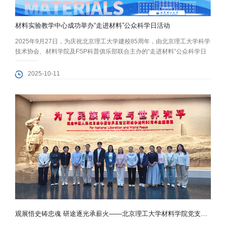
材料实验教学中心成功举办“走进材料”公众科学日活动
2025年9月27日，为庆祝北京理工大学建校85周年，由北京理工大学科学
技术协会、材料学院及FSP科普俱乐部联合主办的“走进材料”公众科学日
活动在良乡校区理学楼C材料实验教学中心成功举行。活动吸引了逾500
名返校校友、校内外师生、亲子家庭及社会公众参与，共同开启了一场精
2025-10-11
彩纷呈的材料科学探索之旅。 此次活动的“新材小课堂—神奇材料设计制
作坊”和“创材实验室—妙趣横生的物质世界”两个板块在材料实验教学...
观展悟史铸忠魂 研途逐光承薪火——北京理工大学材料学院党支部赴中国人民抗日战争纪念馆开展主题党日活动