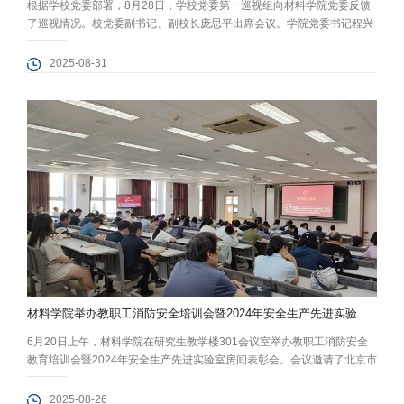
根据学校党委部署，8月28日，学校党委第一巡视组向材料学院党委反馈
了巡视情况。校党委副书记、副校长庞思平出席会议。学院党委书记程兴
旺主持会议并就做好巡视整改工作讲话。 第一巡视组组长武志文在反馈时
指出，材料学院党委坚持以习近平新时代中国特色社会主义思想为指导，
2025-08-31
落实立德树人根本任务，加强党的政治建设，党建引领事业发展能力持续
提升；贯彻落实学校党委工作部署，“双一流”建设不断取得新成效。巡视
也发现了一...
材料学院举办教职工消防安全培训会暨2024年安全生产先进实验室房间表彰会
6月20日上午，材料学院在研究生教学楼301会议室举办教职工消防安全
教育培训会暨2024年安全生产先进实验室房间表彰会。会议邀请了北京市
应急管理系统优秀宣讲员、海淀区消防救援支队何健作消防安全知识培
训。学院教师共计170人参会。 何健介绍了消防管理的三个层面，即防止
2025-08-26