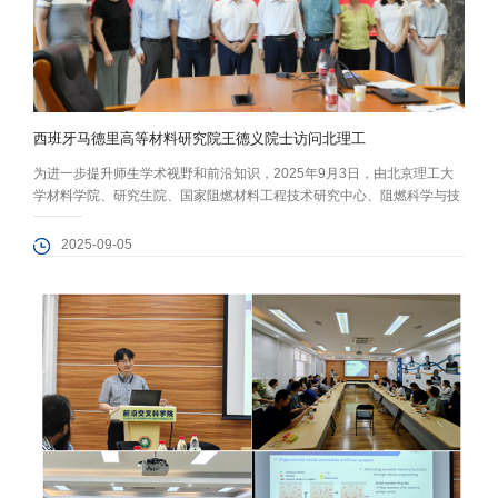
西班牙马德里高等材料研究院王德义院士访问北理工
为进一步提升师生学术视野和前沿知识，2025年9月3日，由北京理工大
学材料学院、研究生院、国家阻燃材料工程技术研究中心、阻燃科学与技
术国际联合实验室以及火安全材料与技术教育部工程研究中心联合举办
的“百家大讲堂”活动在中关村校区5号楼501会议室顺利举行。欧洲科学院
2025-09-05
院士、欧洲科学与艺术院院士、中国－西班牙科技协会主席王德义院士应
邀来访，并作题为“Nanomaterials Against Fire:...