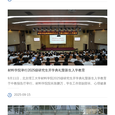
术的创新探索”的报告。学校党委副书记杨帆、学生工作部部长史建伟、学
生就业指导中心主任管帅华，材料学院党委书记程兴旺、副院长谢非及
师...
材料学院举行2025级研究生开学典礼暨新生入学教育
9月11日，北京理工大学材料学院2025级研究生开学典礼暨新生入学教育
于中教报告厅举行。材料学院院长陈鹏万，学生工作部副部长、心理健康
教育与咨询中心主任王晶晶，材料学院党委副书记、副院长张龙泽，副院
长谢非、高丽红，研究生辅导员及全体研究生新生参与本次活动。 陈鹏万
2025-09-15
代表学院对全体新生表达了热烈欢迎与诚挚祝贺，并对同学们提出三点期
望：一是立志立德，传承延安根；二是笃学致用，永铸军工魂；三是创新
创造，争...