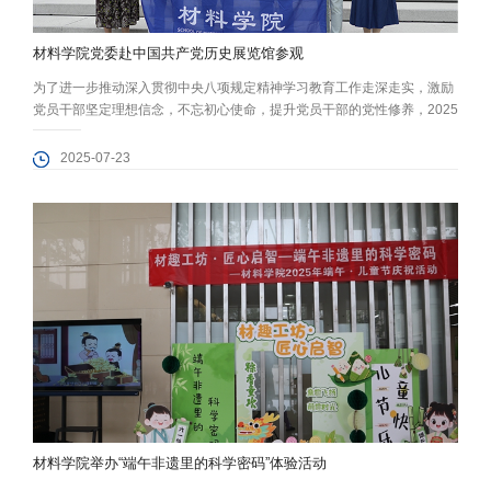
材料学院党委赴中国共产党历史展览馆参观
为了进一步推动深入贯彻中央八项规定精神学习教育工作走深走实，激励
党员干部坚定理想信念，不忘初心使命，提升党员干部的党性修养，2025
年7月15日，材料学院党委组织党员干部，赴中国共产党历史展览馆开展
专题学习教育活动。 在庄严肃穆的展厅内，全体同志通过珍贵的历史文
2025-07-23
物、详实的档案资料和生动的多媒体展示，系统回顾了中国共产党百年奋
斗的光辉历程，并重点学习了党的纪律建设史，特别是党的十八大以来全
面从严治党...
材料学院举办“端午非遗里的科学密码”体验活动