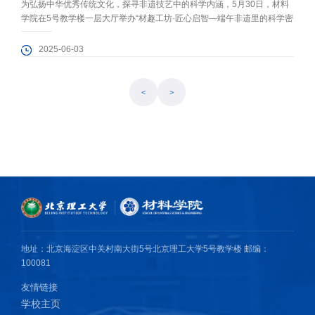
为弘扬中华优秀传统文化，探寻非遗技艺中的科学内涵，5月30日，材料
学院在5号教学楼一层大厅举办“材趣工坊·匠心启智—端午非遗里的科学密
码”体验活动。活动吸引了学院50余个教职工家庭参与。 在文化传承环
节，通过趣味知识问答，参与者深入了解了端午节的历史渊源与文化内
2025-06-03
涵；在传统习俗体验中，教职工为孩子们系五彩绳，传递着美好的节日祝
福。 在亲子协作非遗体验区，工会为大家准备了粽子香囊、纽扣画、非遗
漆扇、趣...
<
>
地址：北京海淀区中关村南大街5号北京理工大学5号教学楼 邮编：
100081
友情链接
学校主页